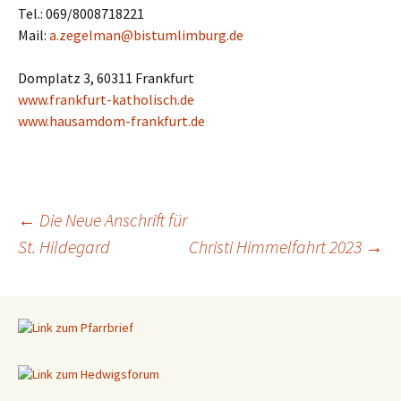
Tel.: 069/8008718221
Mail:
a.zegelman@bistumlimburg.de
Domplatz 3, 60311 Frankfurt
www.frankfurt-katholisch.de
www.hausamdom-frankfurt.de
←
Die Neue Anschrift für
St. Hildegard
Christi Himmelfahrt 2023
→
Beitragsnavigation