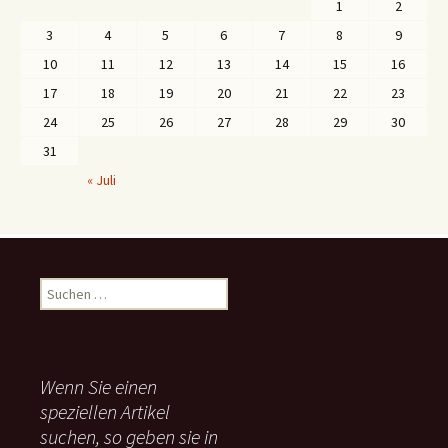
1
2
3
4
5
6
7
8
9
10
11
12
13
14
15
16
17
18
19
20
21
22
23
24
25
26
27
28
29
30
31
« Juli
S
u
c
h
e
Wenn Sie einen
n
speziellen Artikel
n
suchen, so geben sie in
a