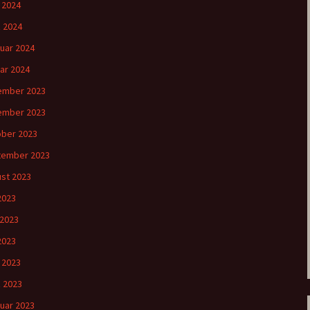
l 2024
 2024
uar 2024
ar 2024
ember 2023
ember 2023
ber 2023
tember 2023
st 2023
 2023
 2023
2023
l 2023
 2023
uar 2023