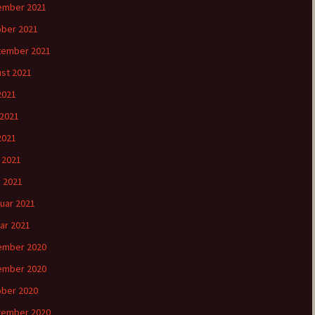
ember 2021
ber 2021
tember 2021
st 2021
 2021
 2021
2021
l 2021
 2021
uar 2021
ar 2021
ember 2020
ember 2020
ber 2020
tember 2020