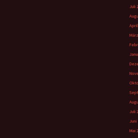
Gemeindehäus
a
Juli
c
h
Vermietungen
Augu
:
Apri
Vorschau
März
Febr
Wochenblatt
Janu
Zukunftswerks
Dez
Startseite
Nov
Okto
Sep
Augu
Juli
Juni
Mai 