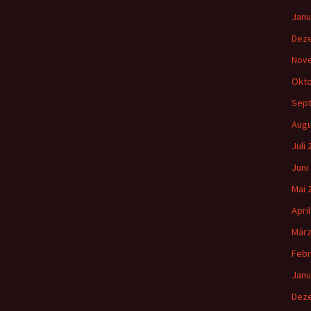
Janu
Dez
Nov
Okto
Sep
Augu
Juli
Juni
Mai 
Apri
März
Febr
Janu
Dez