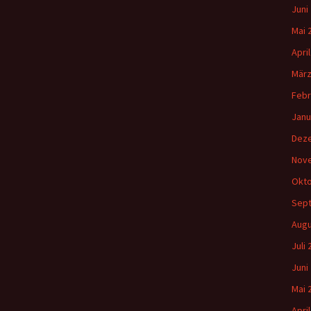
Juni
Mai 
Apri
März
Febr
Janu
Dez
Nov
Okto
Sep
Augu
Juli
Juni
Mai 
Apri