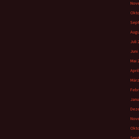
Nov
Okto
Sep
Augu
Juli
Juni
Mai 
Apri
März
Febr
Janu
Dez
Nov
Okto
Sep