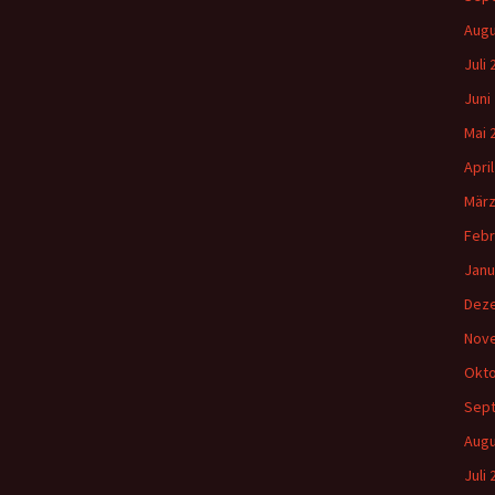
Augu
Juli
Juni
Mai 
Apri
März
Febr
Janu
Dez
Nov
Okto
Sep
Augu
Juli