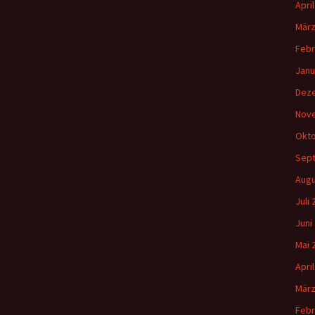
Apri
März
Febr
Janu
Dez
Nov
Okto
Sep
Augu
Juli
Juni
Mai 
Apri
März
Febr