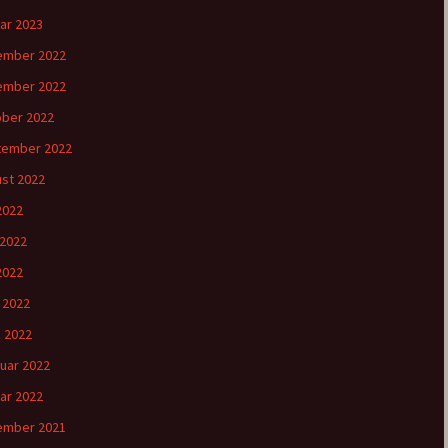
ar 2023
ember 2022
ember 2022
ber 2022
tember 2022
st 2022
 2022
 2022
2022
l 2022
 2022
uar 2022
ar 2022
ember 2021