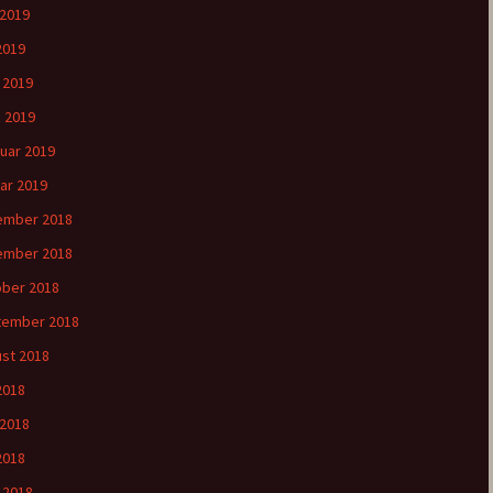
 2019
2019
l 2019
 2019
uar 2019
ar 2019
ember 2018
ember 2018
ber 2018
tember 2018
st 2018
 2018
 2018
2018
l 2018