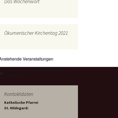
Das Wochenwort
mburg
Messdienerplan
 Gallus (ext. Link)
uffamilien
Ökumenischer Kirchentag 2021
ther-trifft-Franziskus
t. Link)
ser Wochenwort
Anstehende Veranstaltungen
kunftswerkstatt –
Ergebnisse der
artseite
Es sind keine anstehenden Veranstaltungen
Arbeitsgruppen
Hinweis
(Zukunftswerkstatt)
vorhanden.
Kontaktdaten
Katholische Pfarrei
St. Hildegard: