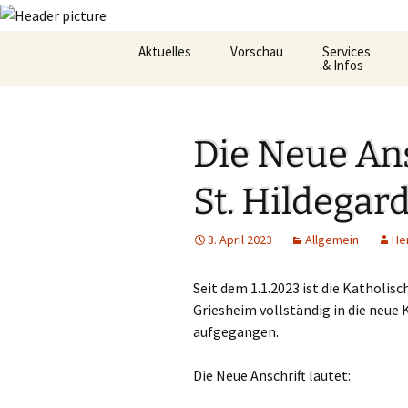
Zum
Aktuelles
Vorschau
Services
Inhalt
& Infos
springen
Oekum. Kirchentag 2021
Barrierefreihei
Die Neue Ans
Zukunftswerkstatt –
Gemeindeheft
Startseite
St.Hildegard
St. Hildegar
Flüchtlingshilf
3. April 2023
Allgemein
He
Gottesdienstp
Hygienekonze
Seit dem 1.1.2023 ist die Katholis
für das Josefs
Griesheim vollständig in die neue 
aufgegangen.
L&K Pläne
Die Neue Anschrift lautet:
Lesung & Evan