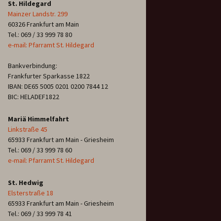
St. Hildegard
Mainzer Landstr. 299
60326 Frankfurt am Main
Tel.: 069 / 33 999 78 80
e-mail: Pfarramt St. Hildegard
Bankverbindung:
Frankfurter Sparkasse 1822
IBAN: DE65 5005 0201 0200 7844 12
BIC: HELADEF1822
Mariä Himmelfahrt
Linkstraße 45
65933 Frankfurt am Main - Griesheim
Tel.: 069 / 33 999 78 60
e-mail: Pfarramt St. Hildegard
St. Hedwig
Elsterstraße 18
65933 Frankfurt am Main - Griesheim
Tel.: 069 / 33 999 78 41