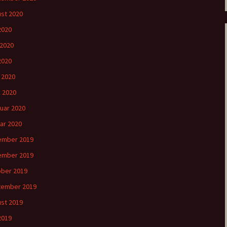
st 2020
 2020
 2020
2020
l 2020
 2020
uar 2020
ar 2020
ember 2019
ember 2019
ber 2019
tember 2019
st 2019
 2019