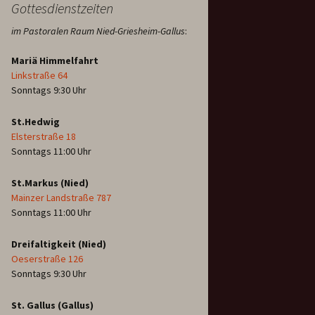
Gottesdienstzeiten
im Pastoralen Raum Nied-Griesheim-Gallus
:
Mariä Himmelfahrt
Linkstraße 64
Sonntags 9:30 Uhr
St.Hedwig
Elsterstraße 18
Sonntags 11:00 Uhr
St.Markus (Nied)
Mainzer Landstraße 787
Sonntags 11:00 Uhr
Dreifaltigkeit (Nied)
Oeserstraße 126
Sonntags 9:30 Uhr
St. Gallus (Gallus)