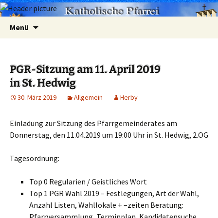
Zum
Suchen
Menü
Inhalt
nach:
springen
PGR-Sitzung am 11. April 2019
in St. Hedwig
30. März 2019
Allgemein
Herby
Einladung zur Sitzung des Pfarrgemeinderates am
Donnerstag, den 11.04.2019 um 19:00 Uhr in St. Hedwig, 2.OG
Tagesordnung:
Top 0 Regularien / Geistliches Wort
Top 1 PGR Wahl 2019 – Festlegungen, Art der Wahl,
Anzahl Listen, Wahllokale + –zeiten Beratung:
Pfarrversammlung, Terminplan, Kandidatensuche