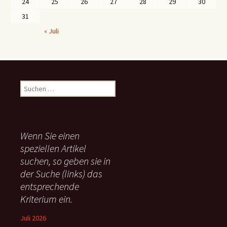
24
25
26
27
28
29
30
31
« Juli
S
u
c
h
e
Wenn Sie einen
n
speziellen Artikel
n
suchen, so geben sie in
a
c
der Suche (links) das
h
entsprechende
:
Kriterium ein.
Juli 2026