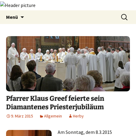
Zum
Suchen
Menü
Inhalt
nach:
springen
Pfarrer Klaus Greef feierte sein
Diamantenes Priesterjubiläum
9. März 2015
Allgemein
Herby
Am Sonntag, dem 8.3.2015