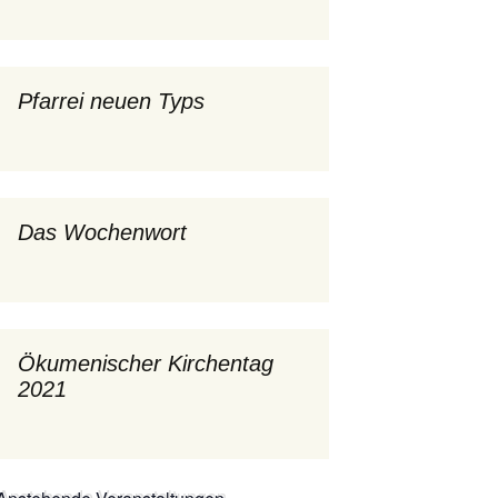
mburg
Messdienerplan
 Gallus (ext. Link)
Pfarrei neuen Typs
uffamilien
ther-trifft-Franziskus
t. Link)
Das Wochenwort
ser Wochenwort
kunftswerkstatt –
Ergebnisse der
artseite
Arbeitsgruppen
(Zukunftswerkstatt)
Ökumenischer Kirchentag
2021