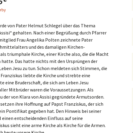
Hedwigsforum (ext. Link)
Trauung
Hilfenetz Nied-Griesheim
Li
rby
Ministranten
n
Kath. Kirche Nied (ext.
KAB –
St.
Link)
Arbeitnehmerkirche
wurde von Pater Helmut Schlegel über das Thema
Die Robusten
ntag 2021
Ta
Assisi“ gehalten. Nach einer Begrüßung durch Pfarrer
Ev. Kirche Griesheim (ext.
Spielkreise /
mitglied Frau Angelika Polten zeichnete Pater
Link)
Eltern-Kind-Gruppe
Seniorenarbeit
PGR – Wahl 2015
Lu
chmittelalters und des damaligen Kirchen-
(ex
St. Gallus (ext. Link)
Tauffamilien
 als triumphale Kirche, einer Kirche also, die die Macht
Bistum
n hatte. Das hatte nichts mit den Ursprüngen der
Un
Stadtkirche Frankfurt
Unser Wochenwort
Leben Jesu zu tun. Schon meldeten sich Stimmen, die
(ext. Link)
 Franziskus liebte die Kirche und strebte eine
 Notruf
Zu
St
te eine Bruderschaft, die sich am Leben Jesu
Haus am Dom (ext. Link)
orum
aller Mitbrüder waren die Voraussetzungen. Als
u der von Klara von Assisi gegründete Armutsorden.
Dompfarrei St.
reibungen
Bartholomäus (ext. Link)
 setzen ihre Hoffnung auf Papst Franziskus, der sich
n Pontifikat gegeben hat. Den Hinweis bei seiner
St. Josef Bornheim (ext.
l einen entscheidenden Einfluss auf seine
Link)
us sieht eine arme Kirche als Kirche für die Armen.
n und
Kirche Mariä Himmelfahrt
ch heute unsere Kirche.