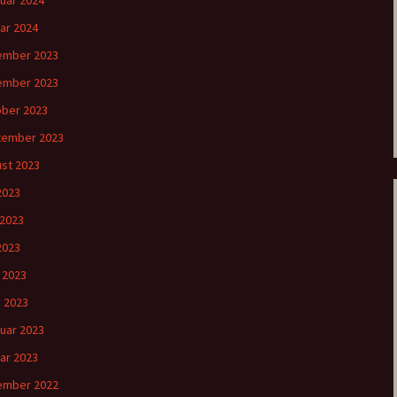
uar 2024
ar 2024
ember 2023
ember 2023
ber 2023
tember 2023
st 2023
 2023
 2023
2023
l 2023
 2023
uar 2023
ar 2023
ember 2022