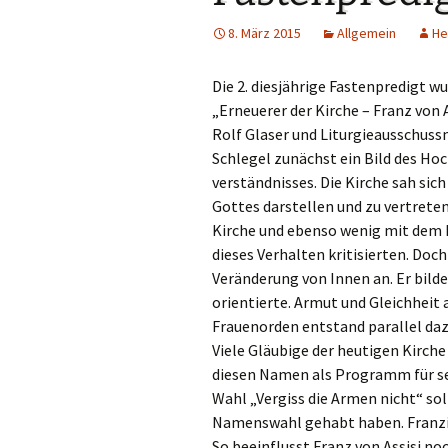
Links
8. März 2015
Allgemein
He
Messdienerpla
Die 2. diesjährige Fastenpredigt 
Oekum. Kirche
„Erneuerer der Kirche – Franz von 
Rolf Glaser und Liturgieausschuss
PGR-Wahl 2019
Schlegel zunächst ein Bild des Ho
verständnisses. Die Kirche sah sich
Prävention im 
Gottes darstellen und zu vertrete
Limburg
Kirche und ebenso wenig mit dem 
dieses Verhalten kritisierten. Doch
Seelsorglicher
Veränderung von Innen an. Er bilde
Stadtkirchenf
orientierte. Armut und Gleichheit 
Frauenorden entstand parallel daz
Stellenaussch
Viele Gläubige der heutigen Kirche
diesen Namen als Programm für sei
Terminplan
Wahl „Vergiss die Armen nicht“ sol
Namenswahl gehabt haben. Franzisk
Unsere Kirche
So beeinflusst Franz von Assisi no