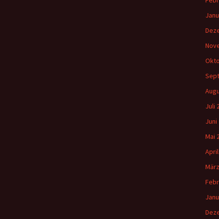
Febr
Janu
Dez
Nov
Okto
Sep
Augu
Juli
Juni
Mai 
Apri
März
Febr
Janu
Dez