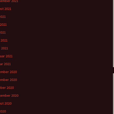
tember 2021
st 2021
 2021
 2021
2021
l 2021
 2021
uar 2021
ar 2021
ember 2020
ember 2020
ber 2020
tember 2020
st 2020
 2020