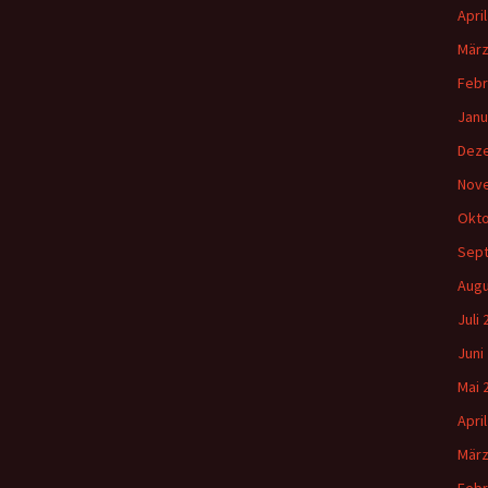
Apri
März
Febr
Janu
Dez
Nov
Okto
Sep
Augu
Juli
Juni
Mai 
Apri
März