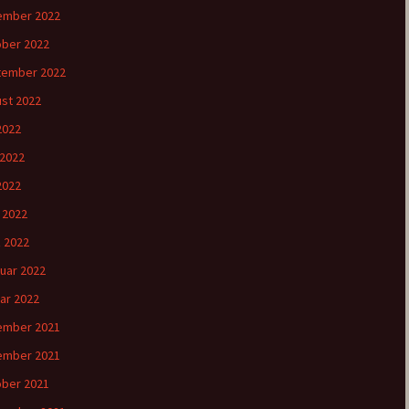
ember 2022
ber 2022
tember 2022
st 2022
 2022
 2022
2022
l 2022
 2022
uar 2022
ar 2022
ember 2021
ember 2021
ber 2021