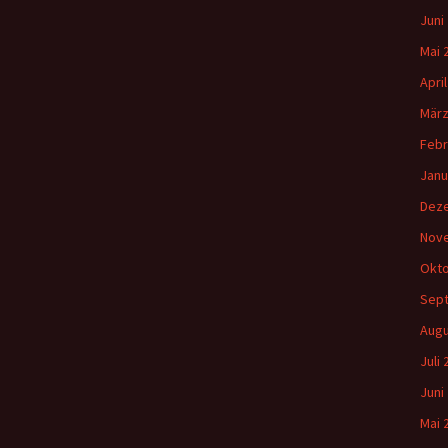
Juni
Mai 
Apri
März
Febr
Janu
Dez
Nov
Okto
Sep
Augu
Juli
Juni
Mai 