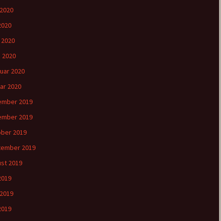
 2020
2020
l 2020
 2020
uar 2020
ar 2020
ember 2019
ember 2019
ber 2019
tember 2019
st 2019
 2019
 2019
2019