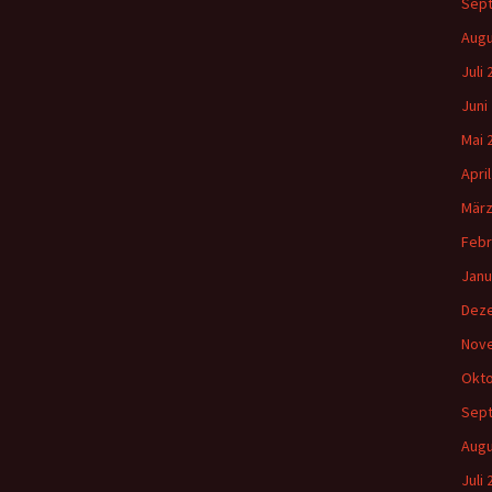
Sep
Augu
Juli
Juni
Mai 
Apri
März
Febr
Janu
Dez
Nov
Okto
Sep
Augu
Juli