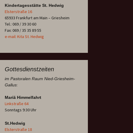
Kindertagesstätte St. Hedwig
Elsterstraße 16
65933 Frankfurt am Main – Griesheim
Tel.: 069 / 39 30 60
Fax: 069 / 35 35 89 55
e-mail: Kita St. Hedwig
Gottesdienstzeiten
im Pastoralen Raum Nied-Griesheim-
:
Gallus
Mariä Himmelfahrt
Linkstraße 64
Sonntags 9:30 Uhr
St.Hedwig
Elsterstraße 18