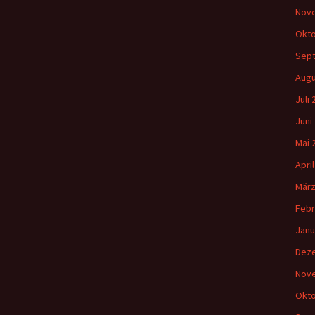
Nov
Okto
Sep
Augu
Juli
Juni
Mai 
Apri
März
Febr
Janu
Dez
Nov
Okto