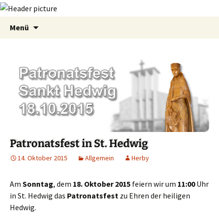
Zum
Suchen
Menü
Inhalt
nach:
springen
Patronatsfest in St. Hedwig
14. Oktober 2015
Allgemein
Herby
Am
Sonntag
, dem
18. Oktober 2015
feiern wir um
11:00
Uhr
in St. Hedwig das
Patronatsfest
zu Ehren der heiligen
Hedwig.