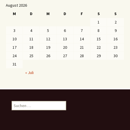
August 2026
M
D
M
D
F
S
S
1
2
3
4
5
6
7
8
9
10
11
12
13
14
15
16
17
18
19
20
21
22
23
24
25
26
27
28
29
30
31
« Juli
S
u
c
h
e