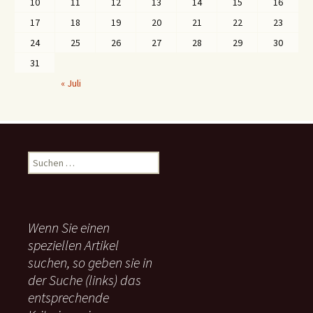
10
11
12
13
14
15
16
17
18
19
20
21
22
23
24
25
26
27
28
29
30
31
« Juli
S
u
c
h
e
Wenn Sie einen
n
speziellen Artikel
n
suchen, so geben sie in
a
c
der Suche (links) das
h
entsprechende
: