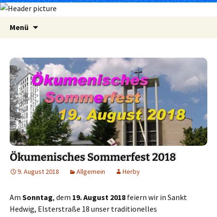
Zum
Suchen
Menü
Inhalt
nach:
springen
Ökumenisches Sommerfest 2018
9. August 2018
Allgemein
Herby
Am
Sonntag
, dem
19. August 2018
feiern wir in Sankt
Hedwig, Elsterstraße 18 unser traditionelles