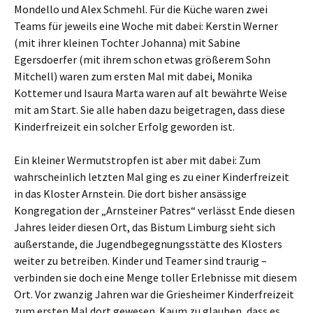
Mondello und Alex Schmehl. Für die Küche waren zwei
Teams für jeweils eine Woche mit dabei: Kerstin Werner
(mit ihrer kleinen Tochter Johanna) mit Sabine
Egersdoerfer (mit ihrem schon etwas größerem Sohn
Mitchell) waren zum ersten Mal mit dabei, Monika
Kottemer und Isaura Marta waren auf alt bewährte Weise
mit am Start. Sie alle haben dazu beigetragen, dass diese
Kinderfreizeit ein solcher Erfolg geworden ist.
Ein kleiner Wermutstropfen ist aber mit dabei: Zum
wahrscheinlich letzten Mal ging es zu einer Kinderfreizeit
in das Kloster Arnstein. Die dort bisher ansässige
Kongregation der „Arnsteiner Patres“ verlässt Ende diesen
Jahres leider diesen Ort, das Bistum Limburg sieht sich
außerstande, die Jugendbegegnungsstätte des Klosters
weiter zu betreiben. Kinder und Teamer sind traurig –
verbinden sie doch eine Menge toller Erlebnisse mit diesem
Ort. Vor zwanzig Jahren war die Griesheimer Kinderfreizeit
zum ersten Mal dort gewesen. Kaum zu glauben, dass es