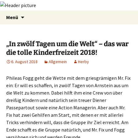
Zum
Suchen
Menü
Inhalt
nach:
springen
„In zwölf Tagen um die Welt“ – das war
die tolle Kinderfreizeit 2018!
6. August 2018
Allgemein
Herby
Phileas Fogg geht die Wette mit dem griesgrämigen Mr. Fix
ein: Er will es schaffen, in zwölf Tagen von Arnstein aus um
die Welt zu kommen.
Dabei hilft ihm eine Crew von über
dreißig Kindern und natürlich sein treuer Diener
Passepartout sowie eine Action Managerin. Aber auch Mr.
Fix hat zwei Gehilfen am Start, mit denen er mit allerlei
Tricks verhindern will, dass die Gruppe ihr Ziel erreicht. Am
Ende schafft es die Gruppe natürlich, und Mr. Fix und Fogg
versöhnen sich und werden Freunde.