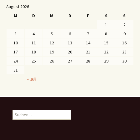
August 2026
M
D
M
D
F
S
S
1
2
3
4
5
6
7
8
9
10
11
12
13
14
15
16
17
18
19
20
21
22
23
24
25
26
27
28
29
30
31
« Juli
S
u
c
h
e