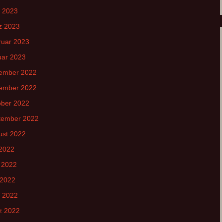
l 2023
z 2023
ruar 2023
uar 2023
ember 2022
ember 2022
ober 2022
tember 2022
ust 2022
 2022
 2022
 2022
l 2022
z 2022