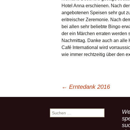
Links
Hotel Anna erschienen. Nach de
angebotenen Speisen sehr gut z
Messdienerp
eritreischer Zeremonie. Nach de
bei allen sehr beliebte Bingo erw
Oekum. Kirc
der ein Märchen erraten werden s
2021
Nachmittag. Danke auch an alle 
Café International wird vorraussi
PGR-Wahl 2
wie immer rechtzeitig über den e
Prävention i
Limburg
Seelsorgliche
←
Erntedank 2016
Stadtkirchen
Beitragsnavigation
Stellenaussc
We
S
Terminplan
u
spe
c
su
h