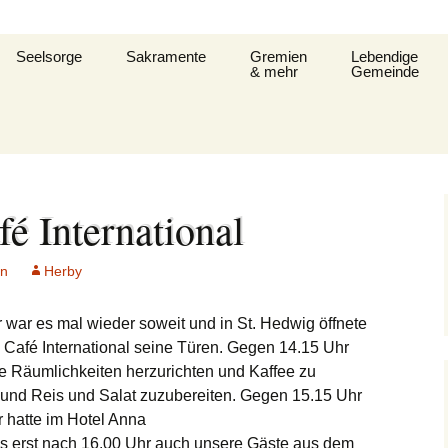
Seelsorge
Sakramente
Gremien
Lebendige
& mehr
Gemeinde
it
Gemeindeleitung
KDG –
Pfarrgemeinderat
Familienkreise
Datenschutzerkärung
und Formular
t
Prävention im Bistum
Verwaltungsrat
Frauengemeins
Limburg
Taufe
Pastoralausschuss
Jugend
é International
fe
Seelsorglicher Notruf
Flüchtlingshilfe – Caritas
Firmung
Firmkurs-Intern
Allgemeine
Kanonenelf
plan
Herzlich Ankommen
Sozialberatung
in
Herby
Eucharistie
Firmkurs 2017/20
Erstkommunion
Kernige
ept
Flüchtlingshilfe
ar es mal wieder soweit und in St. Hedwig öffnete
fshaus
Bußsakrament
Erstkommunion-In
Kirchenmusik
 Café International seine Türen.
Gegen 14.15 Uhr
Hedwigsforum
die Räumlichkeiten herzurichten und Kaffee zu
Krankensalbung
Kleinkind- Got
und Reis und Salat zuzubereiten. Gegen 15.15 Uhr
Hygienekonzept
angelium
Weihe
für das Josefshaus
 hatte im Hotel Anna
Lektoren &
s erst nach 16.00 Uhr auch unsere Gäste aus dem
Kommunionhel