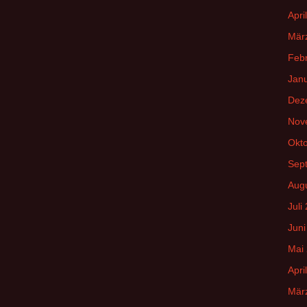
Apri
Mär
Feb
Jan
Dez
Nov
Okt
Sep
Aug
Juli
Juni
Mai
Apri
Mär