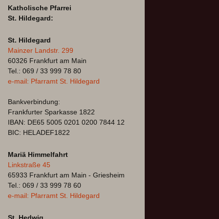
Katholische Pfarrei
St. Hildegard:
St. Hildegard
Mainzer Landstr. 299
60326 Frankfurt am Main
Tel.: 069 / 33 999 78 80
e-mail: Pfarramt St. Hildegard
Bankverbindung:
Frankfurter Sparkasse 1822
IBAN: DE65 5005 0201 0200 7844 12
BIC: HELADEF1822
Mariä Himmelfahrt
Linkstraße 45
65933 Frankfurt am Main - Griesheim
Tel.: 069 / 33 999 78 60
e-mail: Pfarramt St. Hildegard
St. Hedwig