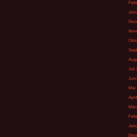
Feb
Jan
Dez
Nov
Okt
Sep
Aug
Juli
Juni
Mai
Apri
Mär
Feb
Jan
Dez