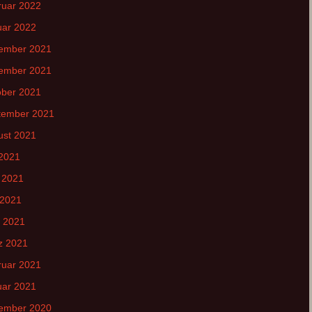
ruar 2022
uar 2022
ember 2021
ember 2021
ober 2021
tember 2021
ust 2021
 2021
 2021
 2021
l 2021
z 2021
ruar 2021
uar 2021
ember 2020