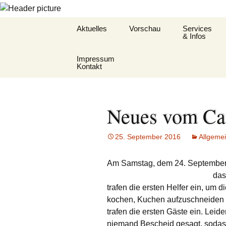
Zum
Aktuelles
Vorschau
Services
Inhalt
& Infos
springen
Impressum
Oekum. Kirchentag
Barrierefreihe
Kontakt
2021
Gemeindehef
Datenschutz KDG
Zukunftswerkstatt –
St.Hildegard
Startseite
Neues vom Caf
Datenschutzhinweis
Flüchtlingshil
(DSGVO)
Gottesdienst
25. September 2016
Allgeme
Hygienekonz
Am Samstag, dem 24. September w
für das Jose
das
trafen die ersten Helfer ein, um 
L&K Pläne
kochen, Kuchen aufzuschneiden 
Lesung & Ev
trafen die ersten Gäste ein.
Leider
niemand Bescheid gesagt, sodas