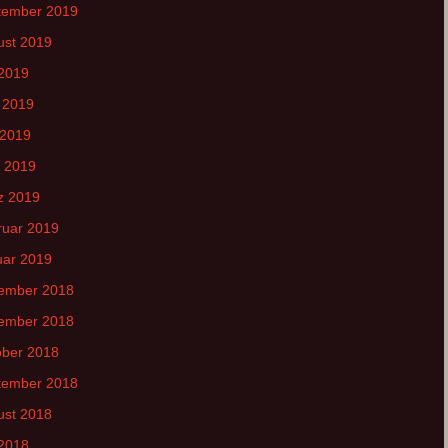
tember 2019
ust 2019
 2019
 2019
 2019
l 2019
z 2019
ruar 2019
uar 2019
ember 2018
ember 2018
ober 2018
tember 2018
ust 2018
 2018