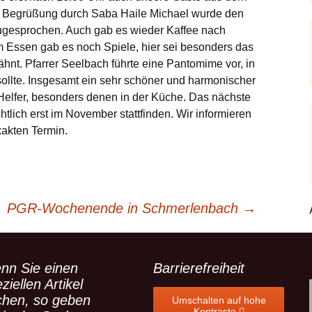
Hedwigsforum (ext.
Trauung
Hilfenetz Nied-
r Begrüßung durch Saba Haile Michael wurde den
Link)
Griesheim
ugesprochen. Auch gab es wieder Kaffee nach
Ministranten
lan
m Essen gab es noch Spiele, hier sei besonders das
Kath. Kirche Nied (ext.
KAB –
Link)
Arbeitnehmerkirche
Die Robusten
ähnt. Pfarrer Seelbach führte eine Pantomime vor, in
hentag
ollte. Insgesamt ein sehr schöner und harmonischer
Ev. Kirche Griesheim
Spielkreise /
Seniorenarbeit
Helfer, besonders denen in der Küche. Das nächste
(ext. Link)
Eltern-Kind-Gruppe
chtlich erst im November stattfinden. Wir informieren
019
PGR – Wahl 2015
Tauffamilien
xakten Termin.
St. Gallus (ext. Link)
m Bistum
Unser Wochen
Stadtkirche Frankfurt
(ext. Link)
r Notruf
PGR-Wochenende in Schmerlenbach
→
Haus am Dom (ext.
forum
Link)
hreibungen
Dompfarrei St.
Bartholomäus (ext. Link)
nn Sie einen
Barrierefreiheit
ziellen Artikel
St. Josef Bornheim (ext.
chen, so geben
Umschalten auf hohe
Link)
Kontraste