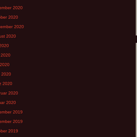
ember 2020
ober 2020
tember 2020
ust 2020
 2020
 2020
 2020
l 2020
z 2020
ruar 2020
uar 2020
ember 2019
ember 2019
ober 2019