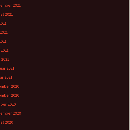
tember 2021
st 2021
 2021
 2021
2021
l 2021
 2021
uar 2021
ar 2021
ember 2020
ember 2020
ber 2020
tember 2020
st 2020