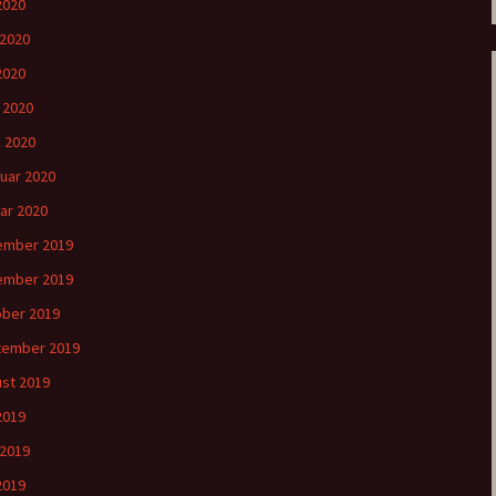
 2020
 2020
2020
l 2020
 2020
uar 2020
ar 2020
ember 2019
ember 2019
ber 2019
tember 2019
st 2019
 2019
 2019
2019