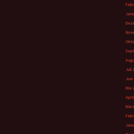
Febr
Janu
Dez
Nov
Okto
Sep
Augu
Juli
Juni
Mai 
Apri
März
Febr
Janu