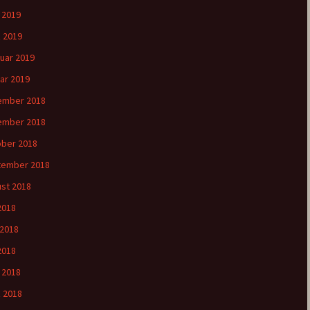
l 2019
 2019
uar 2019
ar 2019
ember 2018
ember 2018
ber 2018
tember 2018
st 2018
 2018
 2018
2018
l 2018
 2018