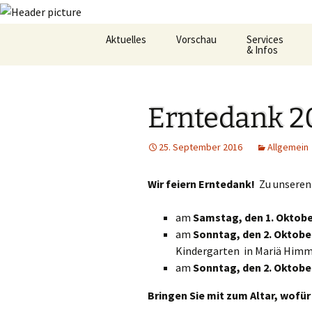
Zum
Aktuelles
Vorschau
Services
Inhalt
& Infos
springen
Oekum. Kirchentag 2021
Barrierefreihei
Erntedank 2
Zukunftswerkstatt –
Gemeindeheft
Startseite
St.Hildegard
25. September 2016
Allgemein
Flüchtlingshilf
Wir feiern Erntedank!
Zu unsere
Gottesdienstp
am
Samstag, den 1. Oktob
Hygienekonze
für das Josefs
am
Sonntag, den 2. Oktob
Kindergarten
in Mariä Himm
L&K Pläne
am
Sonntag, den 2. Oktob
Lesung & Evan
Bringen Sie mit zum Altar, wof