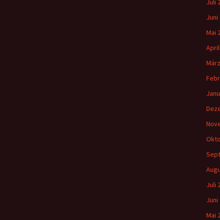
Juli
Juni
Mai 
Apri
März
Febr
Janu
Dez
Nov
Okto
Sep
Augu
Juli
Juni
Mai 