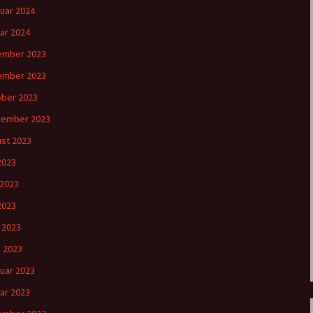
uar 2024
ar 2024
ember 2023
ember 2023
ber 2023
tember 2023
st 2023
 2023
 2023
2023
l 2023
 2023
uar 2023
ar 2023