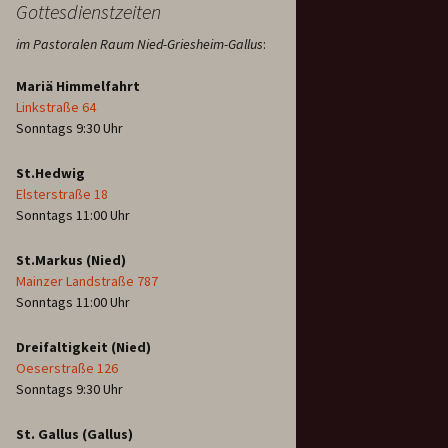
Gottesdienstzeiten
im Pastoralen Raum Nied-Griesheim-Gallus
:
Mariä Himmelfahrt
Linkstraße 64
Sonntags 9:30 Uhr
St.Hedwig
Elsterstraße 18
Sonntags 11:00 Uhr
St.Markus (Nied)
Mainzer Landstraße 787
Sonntags 11:00 Uhr
Dreifaltigkeit (Nied)
Oeserstraße 126
Sonntags 9:30 Uhr
St. Gallus (Gallus)