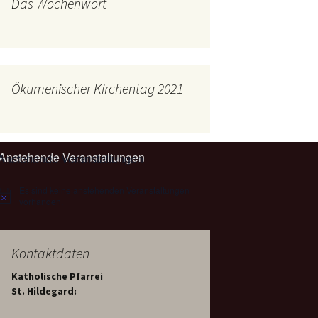
Das Wochenwort
mburg
Messdienerplan
 Gallus (ext. Link)
uffamilien
Ökumenischer Kirchentag 2021
ther-trifft-Franziskus
t. Link)
ser Wochenwort
Anstehende Veranstaltungen
kunftswerkstatt –
Ergebnisse der
artseite
Es sind keine anstehenden Veranstaltungen
Arbeitsgruppen
Hinweis
(Zukunftswerkstatt)
vorhanden.
Kontaktdaten
Katholische Pfarrei
St. Hildegard: