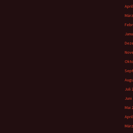
Apri
März
Febr
Janu
Dez
Nov
Okto
Sep
Augu
Juli
Juni
Mai 
Apri
März