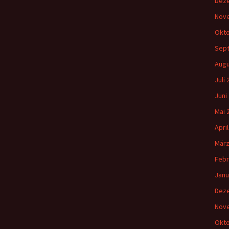
Dez
Nov
Okto
Sep
Augu
Juli
Juni
Mai 
Apri
März
Febr
Janu
Dez
Nov
Okto