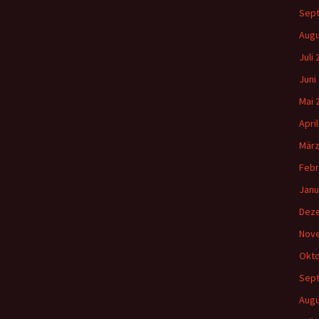
Sep
Augu
Juli
Juni
Mai 
Apri
März
Febr
Janu
Dez
Nov
Okto
Sep
Augu