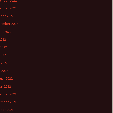
ember 2022
ember 2022
ber 2022
tember 2022
st 2022
 2022
 2022
2022
l 2022
 2022
uar 2022
ar 2022
ember 2021
ember 2021
ber 2021