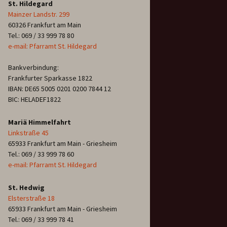
St. Hildegard
Mainzer Landstr. 299
60326 Frankfurt am Main
Tel.: 069 / 33 999 78 80
e-mail: Pfarramt St. Hildegard
Bankverbindung:
Frankfurter Sparkasse 1822
IBAN: DE65 5005 0201 0200 7844 12
BIC: HELADEF1822
Mariä Himmelfahrt
Linkstraße 45
65933 Frankfurt am Main - Griesheim
Tel.: 069 / 33 999 78 60
e-mail: Pfarramt St. Hildegard
St. Hedwig
Elsterstraße 18
65933 Frankfurt am Main - Griesheim
Tel.: 069 / 33 999 78 41