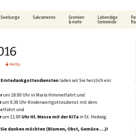
Seelsorge
Sakramente
Gremien
Lebendige
Pa
& mehr
Gemeinde
R
t
Gemeindeleitung
KDG –
Pfarrgemeinderat
Familienkreise
AC
Ho
Datenschutzerkärung
3.
und Formular
Be
016
Prävention im Bistum
Verwaltungsrat
Frauengemeinschaf
Car
Limburg
Taufe
Al
Pastoralausschuss
Jugend
Lit
So
Herby
e
Seelsorglicher Notruf
Flüchtlingshilfe – Caritas
Firmung
Firmkurs-Intern
Allgemeine
Kanonenelf
Öff
Er
n
Erntedankgottesdiensten
laden wir Sie herzlich ein:
lan
Herzlich Ankommen
Sozialberatung
Eucharistie
Firmkurs 2017/2018
Erstkommunion
Kernige
Hi
er
pt
um 18.00 Uhr in Mariä Himmelfahrt und
Flüchtlingshilfe
Flü
haus
Bußsakrament
Erstkommunion-Inter
er
um 9.30 Uhr Kinderwortgottesdienst mit dem
Kirchenmusik
ka
Hedwigsforum
Her
Fr
elfahrt und
Krankensalbung
er
um 11.00
Uhr Hl. Messe mit der KiTa
in St. Hedwig.
Kleinkind- Gottesdi
Hygienekonzept
Pa
gelium
Weihe
für das Josefshaus
ür Sie danken möchten (Blumen, Obst, Gemüse….)!
Lektoren &
Kommunionhelfer
Pr