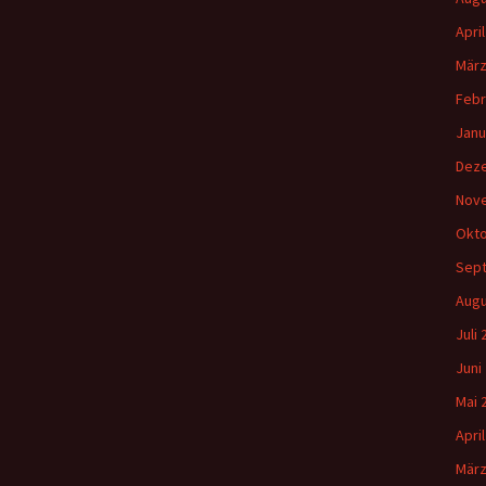
Gemeindehäus
:
Apri
Vermietungen
März
Vorschau
Febr
Janu
Wochenblatt
Dez
Nov
Zukunftswerks
Startseite
Okto
Sep
Augu
Juli
Juni
Mai 
Apri
März