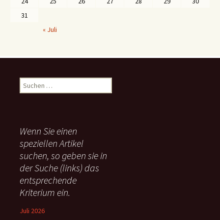
24
25
26
27
28
29
30
31
« Juli
S
u
c
h
e
Wenn Sie einen
n
speziellen Artikel
n
suchen, so geben sie in
a
c
der Suche (links) das
h
entsprechende
:
Kriterium ein.
Juli 2026