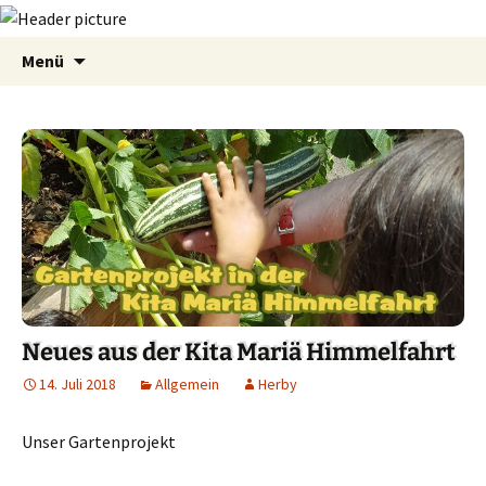
Zum
Suchen
Menü
Inhalt
nach:
springen
Neues aus der Kita Mariä Himmelfahrt
14. Juli 2018
Allgemein
Herby
Unser Gartenprojekt