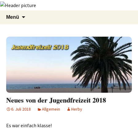
Zum
Suchen
Menü
Inhalt
nach:
springen
Neues von der Jugendfreizeit 2018
6. Juli 2018
Allgemein
Herby
Es war einfach klasse!