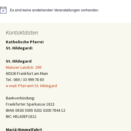
Es sind keine anstehenden Veranstaltungen vorhanden.
Hinweis
Kontaktdaten
Katholische Pfarrei
St. Hildegard:
St. Hildegard
Mainzer Landstr. 299
60326 Frankfurt am Main
Tel.: 069 / 33 999 78 80
e-mail: Pfarramt St. Hildegard
Bankverbindung:
Frankfurter Sparkasse 1822
IBAN: DE65 5005 0201 0200 7844 12
BIC: HELADEF1822
Mariä Himmelfahrt