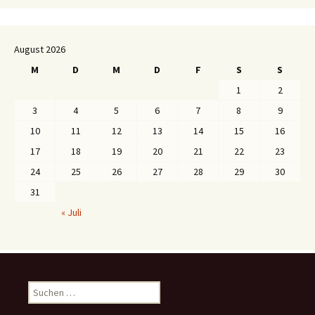
August 2026
M
D
M
D
F
S
S
1
2
3
4
5
6
7
8
9
10
11
12
13
14
15
16
17
18
19
20
21
22
23
24
25
26
27
28
29
30
31
« Juli
S
u