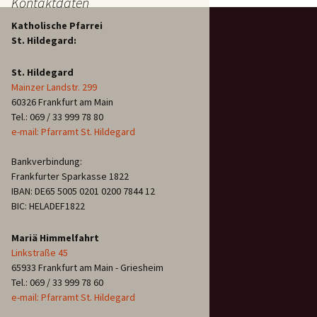
Kontaktdaten
Katholische Pfarrei
St. Hildegard:
St. Hildegard
Mainzer Landstr. 299
60326 Frankfurt am Main
Tel.: 069 / 33 999 78 80
e-mail: Pfarramt St. Hildegard
Bankverbindung:
Frankfurter Sparkasse 1822
IBAN: DE65 5005 0201 0200 7844 12
BIC: HELADEF1822
Mariä Himmelfahrt
Linkstraße 45
65933 Frankfurt am Main - Griesheim
Tel.: 069 / 33 999 78 60
e-mail: Pfarramt St. Hildegard