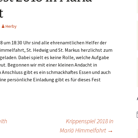
Hedwigsforum (ext. Link)
Trauung
Hilfenetz Nied-Griesheim
Li
t
Ministranten
n
Kath. Kirche Nied (ext.
KAB –
St.
Link)
Arbeitnehmerkirche
Herby
Die Robusten
ntag 2021
Ta
Ev. Kirche Griesheim (ext.
Spielkreise /
Link)
Eltern-Kind-Gruppe
Seniorenarbeit
 um 18:30 Uhr sind alle ehrenamtlichen Helfer der
PGR – Wahl 2015
Lu
immelfahrt, St. Hedwig und St. Markus
herzlichst zum
(ex
St. Gallus (ext. Link)
Tauffamilien
geladen. Dabei spielt es keine Rolle, welche Aufgabe
Bistum
Un
eut. Begonnen wir mit einer kleinen Andacht in
Stadtkirche Frankfurt
Unser Wochenwort
 Anschluss gibt es ein schmackhaftes Essen und auch
(ext. Link)
 Notruf
Zu
ine persönliche Einladung gibt es für dieses Fest
St
Haus am Dom (ext. Link)
orum
Dompfarrei St.
reibungen
Bartholomäus (ext. Link)
St. Josef Bornheim (ext.
ith
Krippenspiel 2018 in
Link)
Mariä Himmelfahrt
→
n und
Kirche Mariä Himmelfahrt