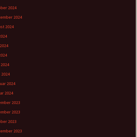
ber 2024
tember 2024
st 2024
 2024
 2024
2024
l 2024
 2024
uar 2024
ar 2024
ember 2023
ember 2023
ber 2023
tember 2023