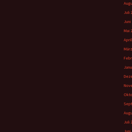
Augu
Juli
Juni
Mai 
Apri
März
Febr
Janu
Dez
Nov
Okto
Sep
Augu
Juli
Juni