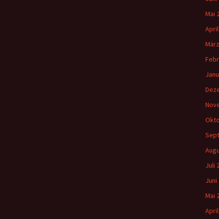
Mai 
Apri
März
Febr
Janu
Dez
Nov
Okto
Sep
Augu
Juli
Juni
Mai 
Apri