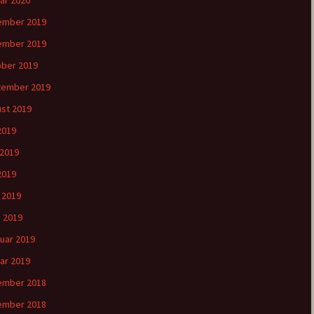
ar 2020
ember 2019
ember 2019
ber 2019
tember 2019
st 2019
 2019
 2019
2019
l 2019
 2019
uar 2019
ar 2019
ember 2018
ember 2018