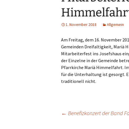
Links
Himmelfahr
Messdienerpla
1. November 2018
Allgemein
Oekum. Kirche
Am Freitag, dem 16. November 2018
PGR-Wahl 2019
Gemeinden Dreifaltigkeit, Mariä H
Mitarbeiterfest ins Josefshaus ein
Prävention im 
Limburg
der Einzelne in der Gemeinde betr
Pfarrkirche Mariä Himmelfahrt. Im
Seelsorglicher
für die Unterhaltung ist gesorgt. E
traditionell nicht.
Stadtkirchenf
Stellenaussch
Terminplan
←
Benefizkonzert der Band Fa
Beitragsnavigation
Unsere Kirche