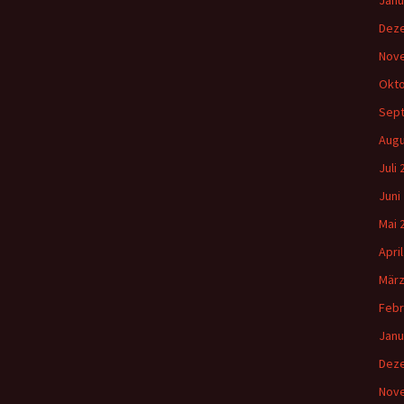
Janu
Dez
Nov
Okto
Sep
Augu
Juli
Juni
Mai 
Apri
März
Febr
Janu
Dez
Nov