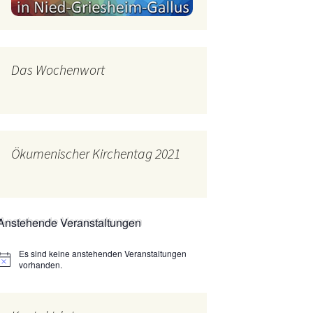
mburg
Messdienerplan
 Gallus (ext. Link)
Das Wochenwort
uffamilien
ther-trifft-Franziskus
t. Link)
ser Wochenwort
Ökumenischer Kirchentag 2021
kunftswerkstatt –
Ergebnisse der
artseite
Arbeitsgruppen
(Zukunftswerkstatt)
Anstehende Veranstaltungen
Es sind keine anstehenden Veranstaltungen
Hinweis
vorhanden.