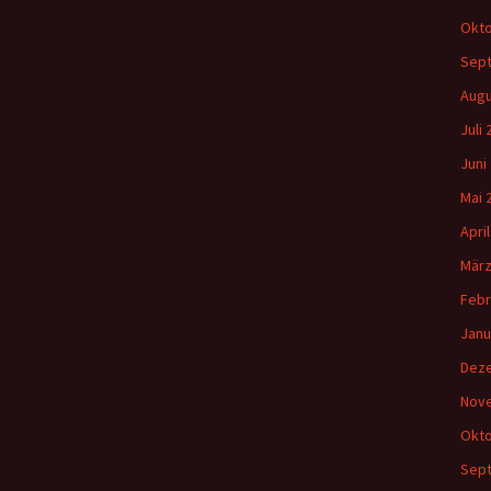
Okto
Sep
Augu
Juli
Juni
Mai 
Apri
März
Febr
Janu
Dez
Nov
Okto
Sep