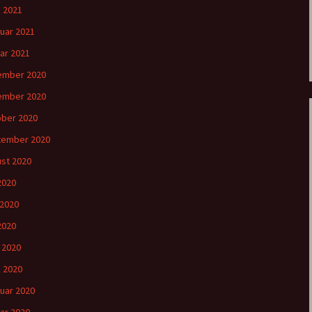
 2021
uar 2021
ar 2021
ember 2020
ember 2020
ber 2020
tember 2020
st 2020
 2020
 2020
2020
l 2020
 2020
uar 2020