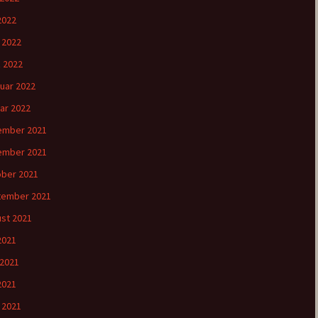
2022
l 2022
 2022
uar 2022
ar 2022
ember 2021
ember 2021
ber 2021
tember 2021
st 2021
 2021
 2021
2021
l 2021