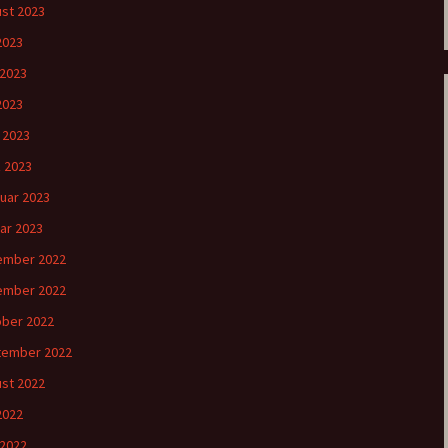
st 2023
 2023
 2023
2023
l 2023
 2023
uar 2023
ar 2023
ember 2022
ember 2022
ber 2022
tember 2022
st 2022
 2022
 2022