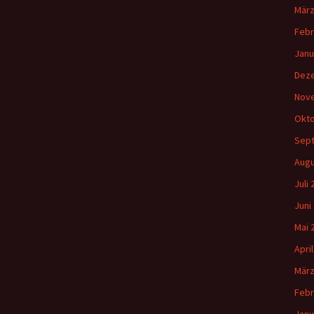
März
Febr
Janu
Dez
Nov
Okto
Sep
Augu
Juli
Juni
Mai 
Apri
März
Febr