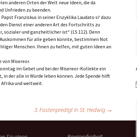
len anderen Orten der Welt neue Ideen, die da
Hedwigsforum (ext. Link)
Trauung
Hilfenetz Nied-Griesheim
Li
nd Unfrieden zu beenden.
Ministranten
 Papst Franziskus in seiner Enzyklika Laudato si‘ dazu
n
Kath. Kirche Nied (ext.
KAB –
St.
Link)
Arbeitnehmerkirche
den Dienst einer anderen Art des Fortschritts zu
Die Robusten
, sozialer und ganzheitlicher ist“ (LS 112). Denn
ntag 2021
Ta
Ev. Kirche Griesheim (ext.
Spielkreise /
 Auskommen für alle geben könnte, bestimmen Not
Link)
Eltern-Kind-Gruppe
Seniorenarbeit
PGR – Wahl 2015
Lu
liger Menschen. Ihnen zu helfen, mit guten Ideen an
(ex
St. Gallus (ext. Link)
Tauffamilien
Bistum
e von Misereor.
Un
nntag im Gebet und bei der Misereor-Kollekte ein
Stadtkirche Frankfurt
Unser Wochenwort
(ext. Link)
, in der alle in Würde leben können. Jede Spende hilft
 Notruf
Zu
St
 Afrika und weltweit.
Haus am Dom (ext. Link)
orum
Dompfarrei St.
reibungen
Bartholomäus (ext. Link)
3. Fastenpredigt in St. Hedwig
→
St. Josef Bornheim (ext.
Link)
n und
Kirche Mariä Himmelfahrt
n Sie einen
Barrierefreiheit