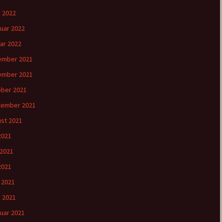
 2022
uar 2022
ar 2022
ember 2021
ember 2021
ber 2021
tember 2021
st 2021
 2021
 2021
2021
l 2021
 2021
uar 2021