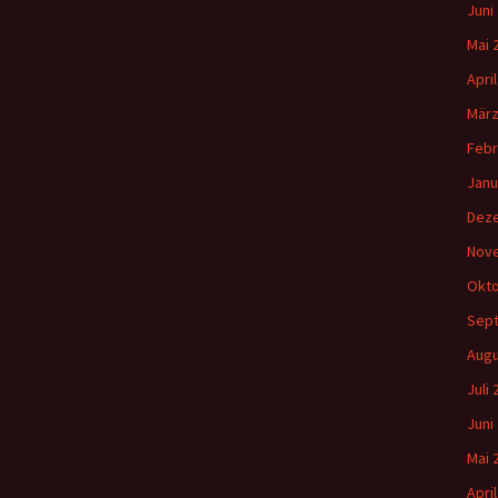
Juni
Mai 
Apri
März
Febr
Janu
Dez
Nov
Okto
Sep
Augu
Juli
Juni
Mai 
Apri