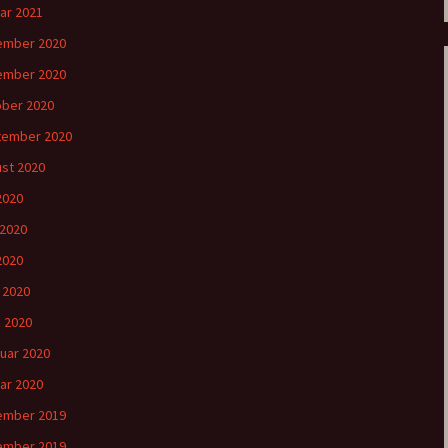
ar 2021
ember 2020
ember 2020
ber 2020
tember 2020
st 2020
 2020
 2020
2020
l 2020
 2020
uar 2020
ar 2020
ember 2019
ember 2019