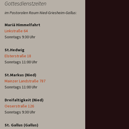
Gottesdienstzeiten
im Pastoralen Raum Nied-Griesheim-Gallus
:
Mariä Himmelfahrt
Linkstraße 64
Sonntags 9:30 Uhr
St.Hedwig
Elsterstraße 18
Sonntags 11:00 Uhr
St.Markus (Nied)
Mainzer Landstraße 787
Sonntags 11:00 Uhr
Dreifaltigkeit (Nied)
Oeserstraße 126
Sonntags 9:30 Uhr
St. Gallus (Gallus)