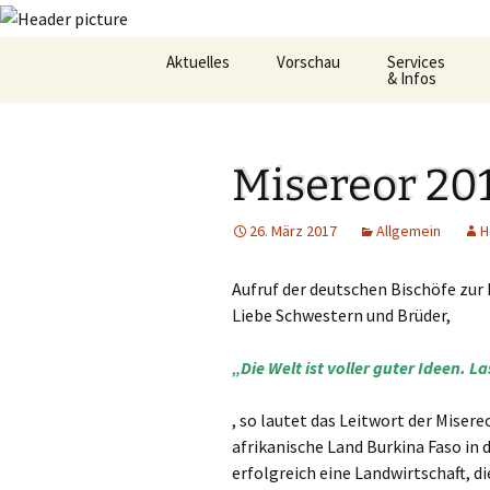
Zum
Aktuelles
Vorschau
Services
Inhalt
& Infos
springen
Oekum. Kirchentag 2021
Barrierefreihei
Misereor 20
Zukunftswerkstatt –
Gemeindeheft
Startseite
St.Hildegard
26. März 2017
Allgemein
H
Flüchtlingshilf
Aufruf der deutschen Bischöfe zur
Gottesdienstp
Liebe Schwestern und Brüder,
Hygienekonze
für das Josefs
„Die Welt ist voller guter Ideen. L
L&K Pläne
, so lautet das Leitwort der Misere
afrikanische Land Burkina Faso in
Lesung & Evan
erfolgreich eine Landwirtschaft, d