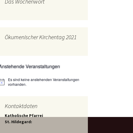
Das Wochenwort
mburg
Messdienerplan
 Gallus (ext. Link)
uffamilien
Ökumenischer Kirchentag 2021
ther-trifft-Franziskus
t. Link)
ser Wochenwort
Anstehende Veranstaltungen
kunftswerkstatt –
Ergebnisse der
artseite
Es sind keine anstehenden Veranstaltungen
Arbeitsgruppen
Hinweis
(Zukunftswerkstatt)
vorhanden.
Kontaktdaten
Katholische Pfarrei
St. Hildegard: