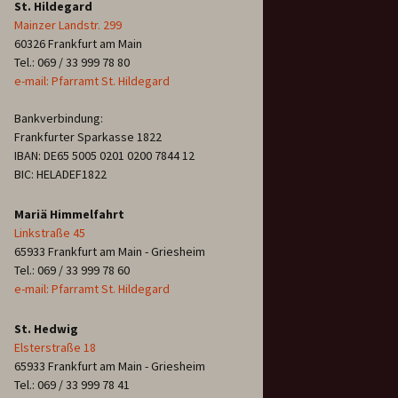
St. Hildegard
Mainzer Landstr. 299
60326 Frankfurt am Main
Tel.: 069 / 33 999 78 80
e-mail: Pfarramt St. Hildegard
Bankverbindung:
Frankfurter Sparkasse 1822
IBAN: DE65 5005 0201 0200 7844 12
BIC: HELADEF1822
Mariä Himmelfahrt
Linkstraße 45
65933 Frankfurt am Main - Griesheim
Tel.: 069 / 33 999 78 60
e-mail: Pfarramt St. Hildegard
St. Hedwig
Elsterstraße 18
65933 Frankfurt am Main - Griesheim
Tel.: 069 / 33 999 78 41