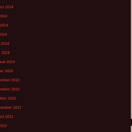
st 2024
 2024
 2024
2024
l 2024
 2024
uar 2024
ar 2024
ember 2023
ember 2023
ber 2023
tember 2023
st 2023
 2023