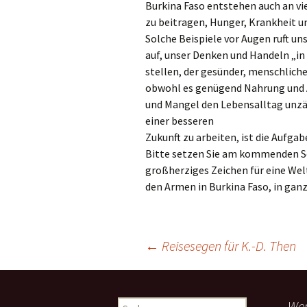
Burkina Faso entstehen auch an vie
Links
zu beitragen, Hunger, Krankheit u
Solche Beispiele vor Augen ruft uns
Messdienerpla
auf, unser Denken und Handeln „in 
stellen, der gesünder, menschlicher
Oekum. Kirche
obwohl es genügend Nahrung und
PGR-Wahl 2019
und Mangel den Lebensalltag unzäh
einer besseren
Prävention im 
Zukunft zu arbeiten, ist die Aufgab
Limburg
Bitte setzen Sie am kommenden So
großherziges Zeichen für eine Welt
Seelsorglicher
den Armen in Burkina Faso, in ganz
Stadtkirchenf
Stellenaussch
←
Reisesegen für K.-D. Then
Beitragsnavigation
Terminplan
Unsere Kirche
Wen
S