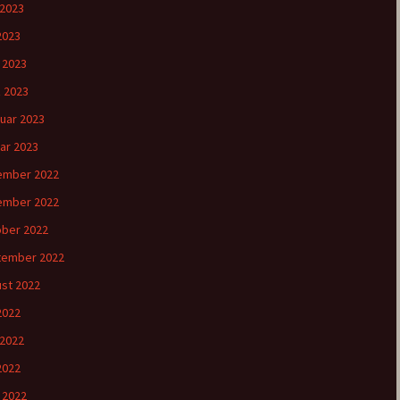
 2023
2023
l 2023
 2023
uar 2023
ar 2023
ember 2022
ember 2022
ber 2022
tember 2022
st 2022
 2022
 2022
2022
l 2022