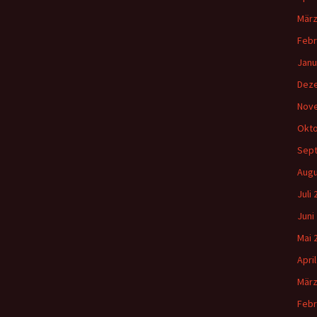
März
Febr
Janu
Dez
Nov
Okto
Sep
Augu
Juli
Juni
Mai 
Apri
März
Febr