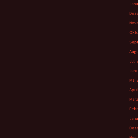
Janu
Dez
Nov
Okto
Sep
Augu
Juli
Juni
Mai 
Apri
März
Febr
Janu
Dez
Nov