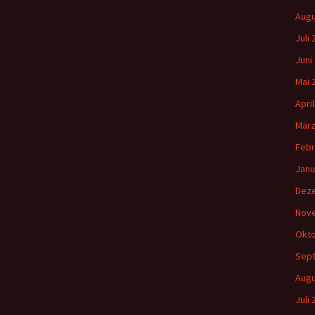
Augu
Juli
Juni
Mai 
Apri
März
Febr
Janu
Dez
Nov
Okto
Sep
Augu
Juli