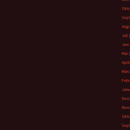
Okto
Sep
Augu
Juli
Juni
Mai 
Apri
März
Febr
Janu
Dez
Nov
Okto
Sep