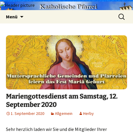
Zum
Suchen
Menü
Inhalt
nach:
springen
Mariengottesdienst am Samstag, 12.
September 2020
1. September 2020
Allgemein
Herby
Sehr herzlich laden wir Sie und die Mitglieder Ihrer