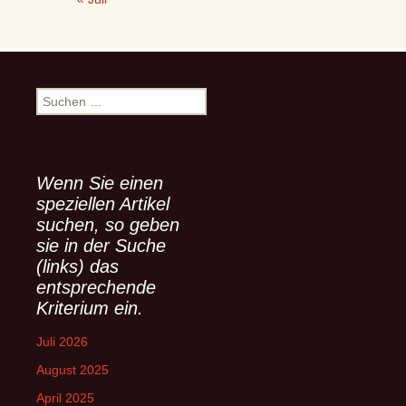
S
u
c
h
e
Wenn Sie einen
n
speziellen Artikel
n
suchen, so geben
a
sie in der Suche
c
(links) das
h
entsprechende
:
Kriterium ein.
Juli 2026
August 2025
April 2025