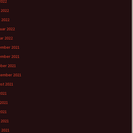
2022
l 2022
 2022
uar 2022
ar 2022
ember 2021
ember 2021
ber 2021
tember 2021
st 2021
 2021
 2021
2021
l 2021
 2021