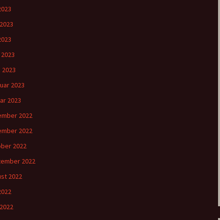
 2023
 2023
2023
l 2023
 2023
uar 2023
ar 2023
ember 2022
ember 2022
ber 2022
tember 2022
st 2022
 2022
 2022