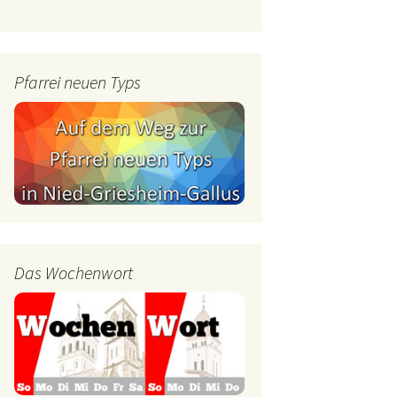
mburg
Messdienerplan
 Gallus (ext. Link)
Pfarrei neuen Typs
uffamilien
ther-trifft-Franziskus
t. Link)
ser Wochenwort
kunftswerkstatt –
Ergebnisse der
artseite
Arbeitsgruppen
(Zukunftswerkstatt)
Das Wochenwort