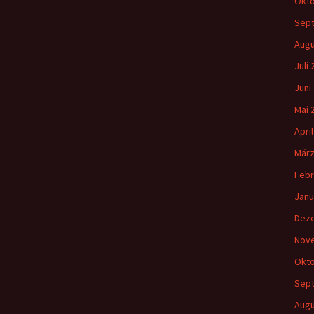
Okto
Sep
Augu
Juli
Juni
Mai 
Apri
März
Febr
Janu
Dez
Nov
Okto
Sep
Augu