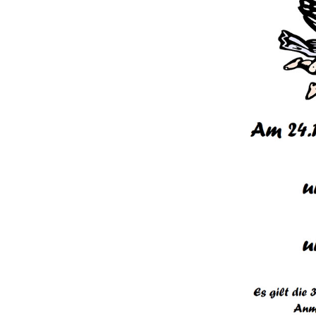
Gemeindehäus
Vermietungen
Vorschau
Wochenblatt
Zukunftswerks
Startseite