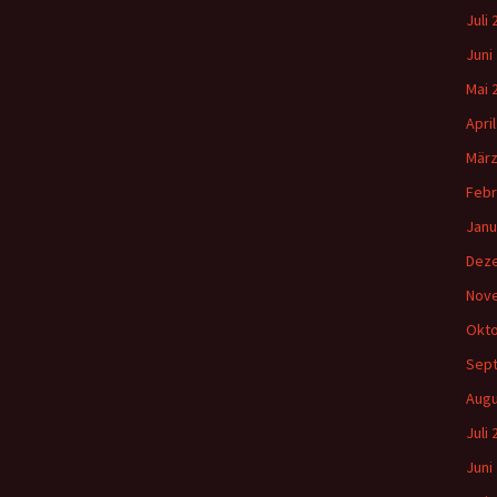
Juli
Juni
Mai 
Apri
März
Febr
Janu
Dez
Nov
Okto
Sep
Augu
Juli
Juni