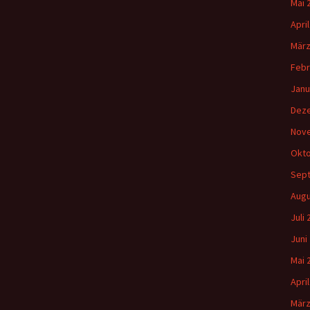
Mai 
Apri
März
Febr
Janu
Dez
Nov
Okto
Sep
Augu
Juli
Juni
Mai 
Apri
März