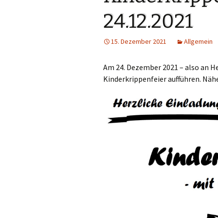
Links
24.12.2021
Messdienerpla
15. Dezember 2021
Allgemein
Oekum. Kirche
Am 24. Dezember 2021 – also an He
PGR-Wahl 2019
Kinderkrippenfeier aufführen. Nä
Prävention im 
Limburg
Seelsorglicher
Stadtkirchenf
Stellenaussch
Terminplan
Unsere Kirche