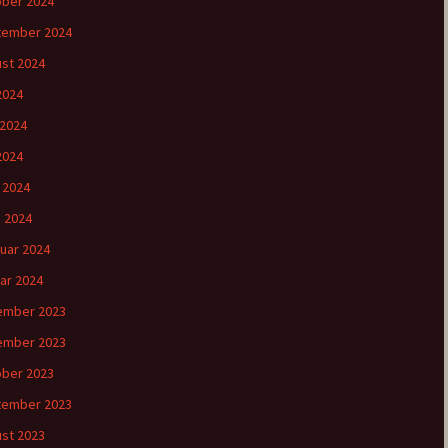
ber 2024
tember 2024
st 2024
 2024
 2024
2024
l 2024
 2024
uar 2024
ar 2024
ember 2023
ember 2023
ber 2023
tember 2023
st 2023