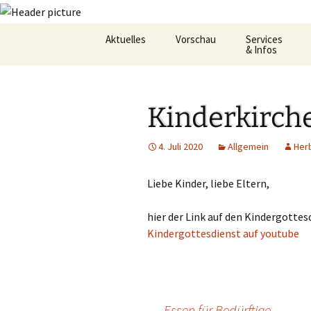
Zum
Aktuelles
Vorschau
Services
Inhalt
& Infos
springen
Oekum. Kirchentag 2021
Barrierefreihei
Kinderkirche
Zukunftswerkstatt –
Gemeindeheft
Startseite
St.Hildegard
4. Juli 2020
Allgemein
Her
Flüchtlingshilf
Liebe Kinder, liebe Eltern,
Gottesdienstp
hier der Link auf den Kindergottes
Hygienekonze
für das Josefs
Kindergottesdienst auf youtube
L&K Pläne
Lesung & Evan
←
Essen für Bedürftige