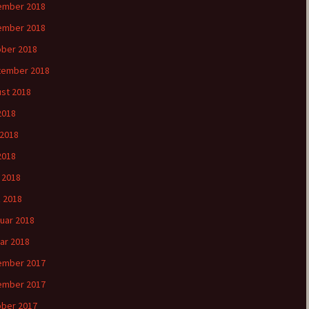
ember 2018
ember 2018
ber 2018
tember 2018
st 2018
 2018
 2018
2018
l 2018
 2018
uar 2018
ar 2018
ember 2017
ember 2017
ber 2017