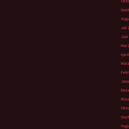
Okto
Sep
Augu
Juli
Juni
Mai 
Apri
März
Febr
Janu
Dez
Nov
Okto
Sep
Augu