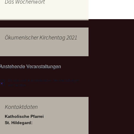
Das Wochenwort
mburg
Messdienerplan
 Gallus (ext. Link)
uffamilien
Ökumenischer Kirchentag 2021
ther-trifft-Franziskus
t. Link)
ser Wochenwort
Anstehende Veranstaltungen
kunftswerkstatt –
Ergebnisse der
artseite
Es sind keine anstehenden Veranstaltungen
Arbeitsgruppen
Hinweis
(Zukunftswerkstatt)
vorhanden.
Kontaktdaten
Katholische Pfarrei
St. Hildegard: