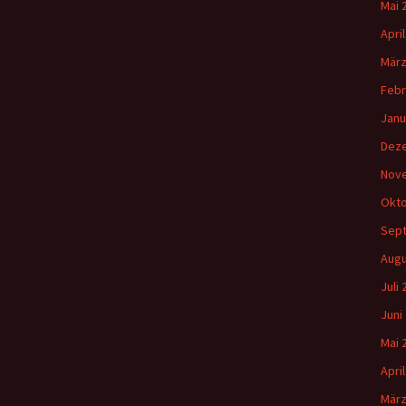
Mai 
Apri
März
Febr
Janu
Dez
Nov
Okto
Sep
Augu
Juli
Juni
Mai 
Apri
März