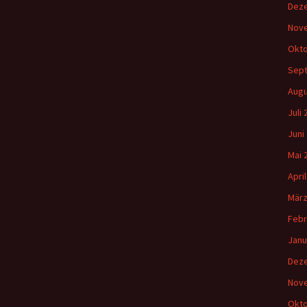
Dez
Nov
Okto
Sep
Augu
Juli
Juni
Mai 
Apri
März
Febr
Janu
Dez
Nov
Okto