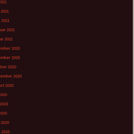
2021
l 2021
 2021
uar 2021
ar 2021
ember 2020
ember 2020
ber 2020
tember 2020
st 2020
 2020
 2020
2020
l 2020
 2020