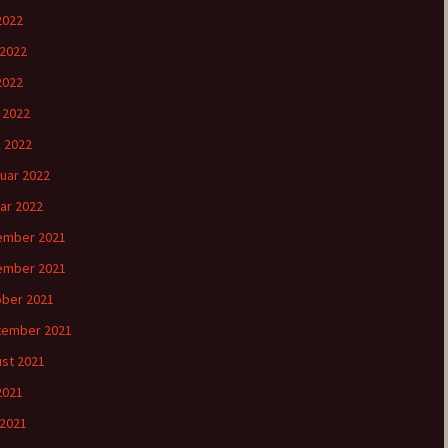
 2022
 2022
2022
l 2022
 2022
uar 2022
ar 2022
ember 2021
ember 2021
ber 2021
tember 2021
st 2021
 2021
 2021