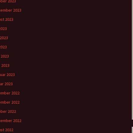
ber 2023
tember 2023
st 2023
 2023
 2023
2023
l 2023
 2023
uar 2023
ar 2023
ember 2022
ember 2022
ber 2022
tember 2022
st 2022