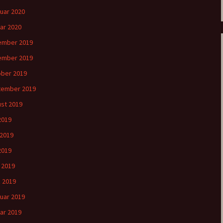
uar 2020
ar 2020
ember 2019
ember 2019
ber 2019
tember 2019
st 2019
 2019
 2019
2019
l 2019
 2019
uar 2019
ar 2019