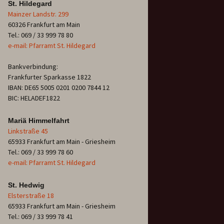
St. Hildegard
Mainzer Landstr. 299
60326 Frankfurt am Main
Tel.: 069 / 33 999 78 80
e-mail: Pfarramt St. Hildegard
Bankverbindung:
Frankfurter Sparkasse 1822
IBAN: DE65 5005 0201 0200 7844 12
BIC: HELADEF1822
Mariä Himmelfahrt
Linkstraße 45
65933 Frankfurt am Main - Griesheim
Tel.: 069 / 33 999 78 60
e-mail: Pfarramt St. Hildegard
St. Hedwig
Elsterstraße 18
65933 Frankfurt am Main - Griesheim
Tel.: 069 / 33 999 78 41