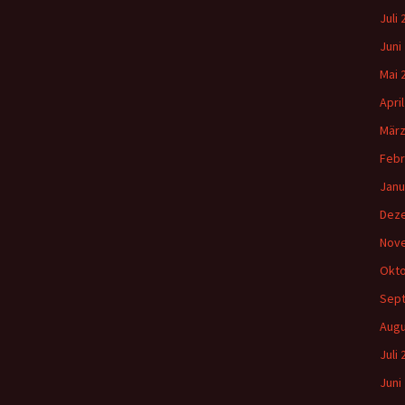
Juli
Juni
Mai 
Apri
März
Febr
Janu
Dez
Nov
Okto
Sep
Augu
Juli
Juni