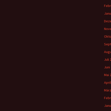
Febr
Janu
Dez
Nov
Okto
Sep
Augu
Juli
Juni
Mai 
Apri
März
Febr
Janu