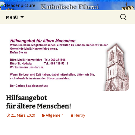
Zum
Suchen
Menü
Inhalt
nach:
springen
Hilfsangebot
für ältere Menschen!
21. März 2020
Allgemein
Herby