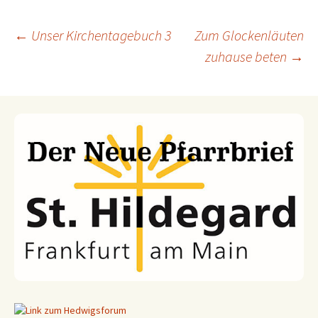
←
Unser Kirchentagebuch 3
Zum Glockenläuten
zuhause beten
→
Beitragsnavigation