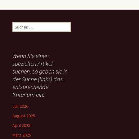
S
u
c
h
e
Wenn Sie einen
n
speziellen Artikel
n
suchen, so geben sie in
a
c
der Suche (links) das
h
entsprechende
:
Kriterium ein.
Juli 2026
August 2025
April 2025
März 2025