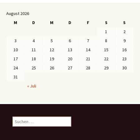
August 2026
M
D
M
D
F
S
S
1
2
3
4
5
6
7
8
9
10
11
12
13
14
15
16
17
18
19
20
21
22
23
24
25
26
27
28
29
30
31
« Juli
S
u
c
h