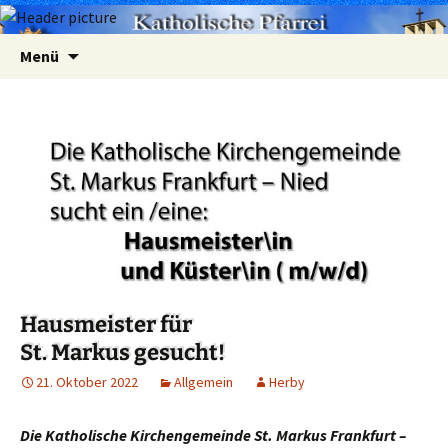
Zum
Suchen
Menü
Inhalt
nach:
springen
Hausmeister für
St. Markus gesucht!
21. Oktober 2022
Allgemein
Herby
Die Katholische Kirchengemeinde St. Markus Frankfurt –