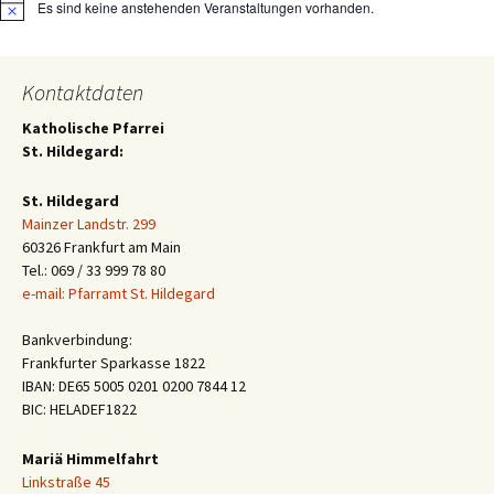
Es sind keine anstehenden Veranstaltungen vorhanden.
Hinweis
Kontaktdaten
Katholische Pfarrei
St. Hildegard:
St. Hildegard
Mainzer Landstr. 299
60326 Frankfurt am Main
Tel.: 069 / 33 999 78 80
e-mail: Pfarramt St. Hildegard
Bankverbindung:
Frankfurter Sparkasse 1822
IBAN: DE65 5005 0201 0200 7844 12
BIC: HELADEF1822
Mariä Himmelfahrt
Linkstraße 45