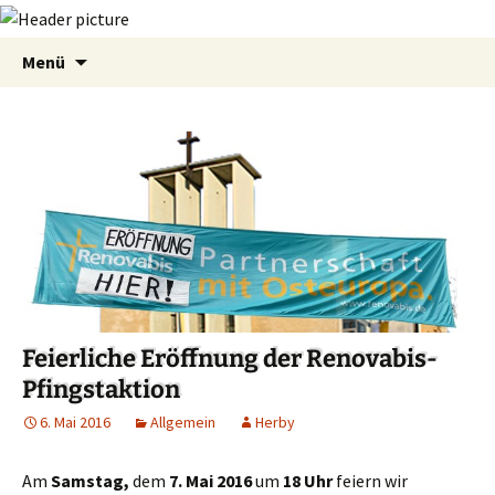
Zum
Suchen
Menü
Inhalt
nach:
springen
Feierliche Eröffnung der Renovabis-
Pfingstaktion
6. Mai 2016
Allgemein
Herby
Am
Samstag,
dem
7. Mai 2016
um
18 Uhr
feiern wir