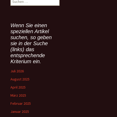
S
u
c
h
e
Wenn Sie einen
n
speziellen Artikel
n
suchen, so geben
a
sie in der Suche
c
(links) das
h
:
entsprechende
Kriterium ein.
Juli 2026
August 2025
April 2025
März 2025
Februar 2025
Januar 2025