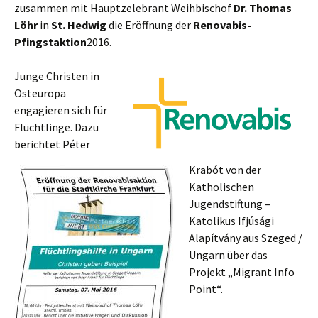
zusammen mit Hauptzelebrant Weihbischof
Dr. Thomas
Löhr
in
St. Hedwig
die Eröffnung der
Renovabis-
Pfingstaktion
2016.
Junge Christen in
Osteuropa
engagieren sich für
Flüchtlinge. Dazu
berichtet Péter
Krabót von der
Katholischen
Jugendstiftung –
Katolikus Ifjúsági
Alapítvány aus Szeged /
Ungarn über das
Projekt „Migrant Info
Point“.