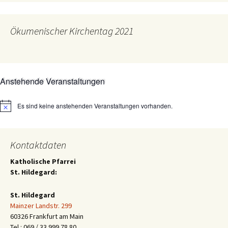
Ökumenischer Kirchentag 2021
Anstehende Veranstaltungen
Es sind keine anstehenden Veranstaltungen vorhanden.
Hinweis
Kontaktdaten
Katholische Pfarrei
St. Hildegard:
St. Hildegard
Mainzer Landstr. 299
60326 Frankfurt am Main
Tel.: 069 / 33 999 78 80