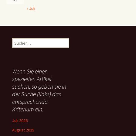
« Juli
S
u
c
h
e
Wenn Sie einen
n
speziellen Artikel
n
suchen, so geben sie in
a
c
der Suche (links) das
h
entsprechende
:
Kriterium ein.
Juli 2026
August 2025