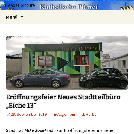
Zum
Suchen
Menü
Inhalt
nach:
springen
Eröffnungsfeier Neues Stadtteilbüro
„Eiche 13“
29. September 2019
Allgemein
Herby
Stadtrat
Mike Josef
lädt zur Eröffnungsfeier ins neue