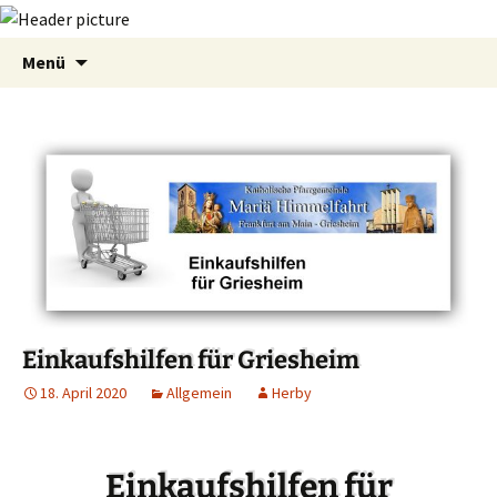
Zum
Suchen
Menü
Inhalt
nach:
springen
Einkaufshilfen für Griesheim
18. April 2020
Allgemein
Herby
Einkaufshilfen
für