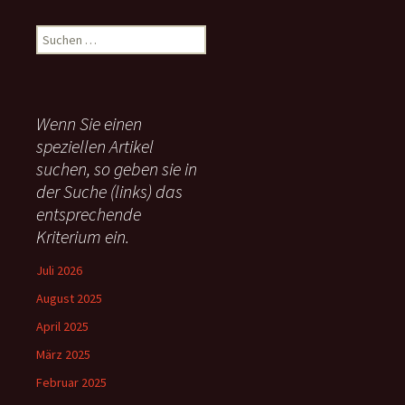
S
u
c
h
e
Wenn Sie einen
n
speziellen Artikel
n
suchen, so geben sie in
a
c
der Suche (links) das
h
entsprechende
:
Kriterium ein.
Juli 2026
August 2025
April 2025
März 2025
Februar 2025