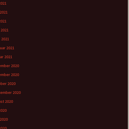
 2021
 2021
2021
l 2021
 2021
uar 2021
ar 2021
ember 2020
ember 2020
ber 2020
tember 2020
st 2020
 2020
 2020
2020