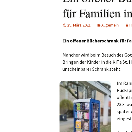
Links
für Familien i
Messdienerpla
29. März 2021
Allgemein
H
Oekum. Kirche
Ein offener Bücherschrank für Fa
PGR-Wahl 2019
Mancher wird beim Besuch des Got
Prävention im 
Limburg
Bringen der Kinder in die KiTa St. 
unscheinbarer Schrank steht.
Seelsorglicher
Im Rah
Stadtkirchenf
Rückspr
öffentl
Stellenaussch
23.3. w
später 
Terminplan
eingest
Unsere Kirche