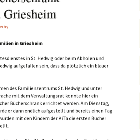
Hedwigsforum (ext. Link)
Trauung
Hilfenetz Nied-Griesheim
Li
n Griesheim
Ministranten
n
Kath. Kirche Nied (ext.
KAB –
St.
Link)
Arbeitnehmerkirche
erby
Die Robusten
ntag 2021
Ta
Ev. Kirche Griesheim (ext.
Spielkreise /
Link)
Eltern-Kind-Gruppe
Seniorenarbeit
milien in Griesheim
PGR – Wahl 2015
Lu
(ex
St. Gallus (ext. Link)
Tauffamilien
tesdienstes in St. Hedwig oder beim Abholen und
Bistum
Un
Hedwig aufgefallen sein, dass da plötzlich ein blauer
Stadtkirche Frankfurt
Unser Wochenwort
(ext. Link)
 Notruf
Zu
St
men des Familienzentrums St. Hedwig und unter
Haus am Dom (ext. Link)
orum
ache mit dem Verwaltungsrat konnte hier ein
Dompfarrei St.
icher Bücherschrank errichtet werden. Am Dienstag,
reibungen
Bartholomäus (ext. Link)
urde er dann endlich aufgestellt und bereits einen Tag
wurden mit den Kindern der KiTa die ersten Bücher
St. Josef Bornheim (ext.
ellt.
Link)
n und
Kirche Mariä Himmelfahrt