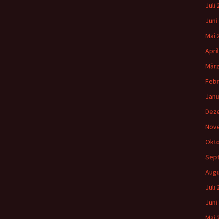
Juli
Juni
Mai 
Apri
März
Febr
Janu
Dez
Nov
Okto
Sep
Augu
Juli
Juni
Mai 