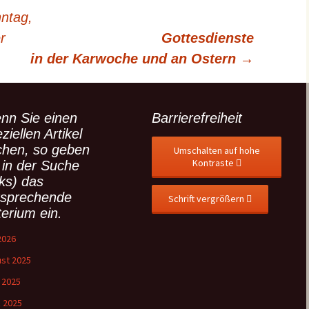
ntag,
r
Gottesdienste
in der Karwoche und an Ostern
→
nn Sie einen
Barrierefreiheit
ziellen Artikel
chen, so geben
Umschalten auf hohe
Kontraste
 in der Suche
nks) das
tsprechende
Schrift vergrößern
terium ein.
 2026
st 2025
l 2025
 2025