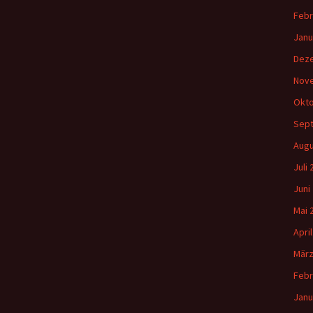
Febr
Janu
Dez
Nov
Okto
Sep
Augu
Juli
Juni
Mai 
Apri
März
Febr
Janu