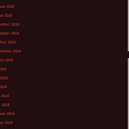
uar 2025
ar 2025
ember 2024
ember 2024
ber 2024
tember 2024
st 2024
 2024
 2024
2024
l 2024
 2024
uar 2024
ar 2024