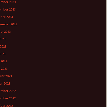
ember 2023
ember 2023
ber 2023
tember 2023
st 2023
 2023
 2023
2023
l 2023
 2023
uar 2023
ar 2023
ember 2022
ember 2022
ber 2022