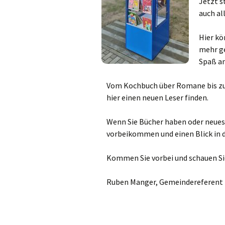
Gemeindehäus
Jetzt s
auch al
Vermietungen
Hier kö
Vorschau
mehr ge
Spaß am
Wochenblatt
Vom Kochbuch über Romane bis zu
hier einen neuen Leser finden.
Zukunftswerks
Startseite
Wenn Sie Bücher haben oder neues
vorbeikommen und einen Blick in 
Kommen Sie vorbei und schauen Sie
Ruben Manger, Gemeindereferent