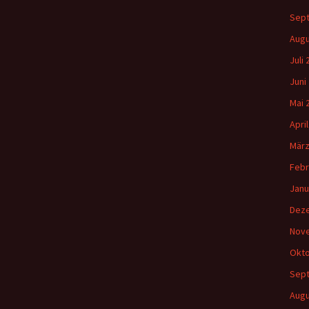
Sep
Augu
Juli
Juni
Mai 
Apri
März
Febr
Janu
Dez
Nov
Okto
Sep
Augu