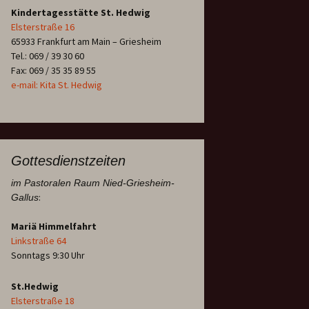
Kindertagesstätte St. Hedwig
Elsterstraße 16
65933 Frankfurt am Main – Griesheim
Tel.: 069 / 39 30 60
Fax: 069 / 35 35 89 55
e-mail: Kita St. Hedwig
Gottesdienstzeiten
im Pastoralen Raum Nied-Griesheim-
:
Gallus
Mariä Himmelfahrt
Linkstraße 64
Sonntags 9:30 Uhr
St.Hedwig
Elsterstraße 18