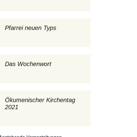
mburg
Messdienerplan
 Gallus (ext. Link)
Pfarrei neuen Typs
uffamilien
ther-trifft-Franziskus
t. Link)
Das Wochenwort
ser Wochenwort
kunftswerkstatt –
Ergebnisse der
artseite
Arbeitsgruppen
(Zukunftswerkstatt)
Ökumenischer Kirchentag
2021