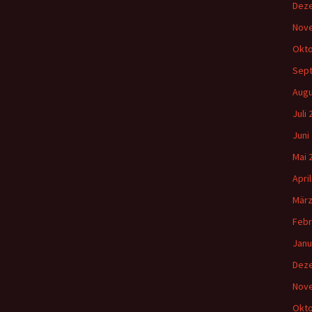
Dez
Nov
Okto
Sep
Augu
Juli
Juni
Mai 
Apri
März
Febr
Janu
Dez
Nov
Okto