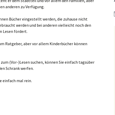
er
Bistum Limburg (ext.
teht er dem Stadtteil und vor allem den Familien, aber
Link)
len anderen zu Verfügung.
Kirche St. Hedwig
Caritas Frankfurt (ext.
nnen Bücher eingestellt werden, die zuhause nicht
Link)
Das Pfarrhaus
braucht werden und bei anderen vielleicht noch den
Förderverein Caritas (ext.
Unser Josefshaus
 Lesen fördert.
Link)
Haus im Haus
m Ratgeber, aber vor allem Kinderbücher können
Kirchenzeitung Limburg
(St.Hedwig)
tatt –
(ext. Link)
Kirchenfenster in Mariä
Jugendkirche Jona (ext.
Himmelfahrt
 zum (Vor-)Lesen suchen, können Sie einfach tagsüber
Link)
den Schrank werfen.
Aus dem Archiv
Stadtsynodalrat
 einfach mal rein.
Wir sind Kirche (ext. Link)
Vereinsring Griesheim
(ext. Link)