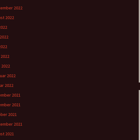
tember 2022
st 2022
 2022
 2022
2022
l 2022
 2022
uar 2022
ar 2022
ember 2021
ember 2021
ber 2021
tember 2021
st 2021