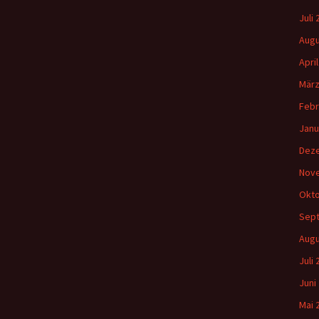
a
Juli
c
h
Augu
:
Apri
März
Febr
Janu
Dez
Nov
Okto
Sep
Augu
Juli
Juni
Mai 