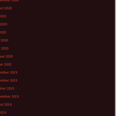
tember 2020
st 2020
 2020
 2020
2020
l 2020
 2020
uar 2020
ar 2020
ember 2019
ember 2019
ber 2019
tember 2019
st 2019
 2019