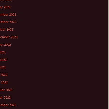
ar 2023
ember 2022
ember 2022
ber 2022
tember 2022
st 2022
 2022
 2022
2022
l 2022
 2022
uar 2022
ar 2022
ember 2021