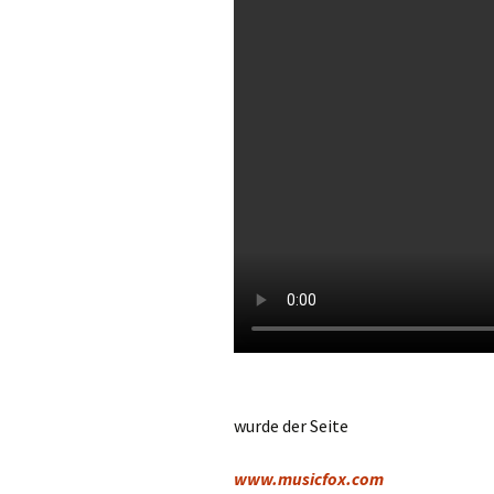
Links
Messdienerpla
Oekum. Kirche
PGR-Wahl 2019
Prävention im 
Limburg
Seelsorglicher
Stadtkirchenf
Stellenaussch
wurde der Seite
Terminplan
www.musicfox.com
Unsere Kirche