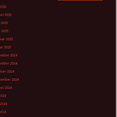
 2026
st 2025
l 2025
 2025
uar 2025
ar 2025
ember 2024
ember 2024
ber 2024
tember 2024
st 2024
 2024
 2024
2024