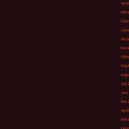
Apri
März
Febr
Janu
Dez
Nov
Okto
Sep
Augu
Juli
Juni
Mai 
Apri
März
Febr