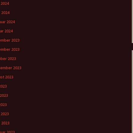
l 2024
 2024
uar 2024
ar 2024
ember 2023
ember 2023
ber 2023
tember 2023
st 2023
 2023
 2023
2023
l 2023
 2023
uar 2023