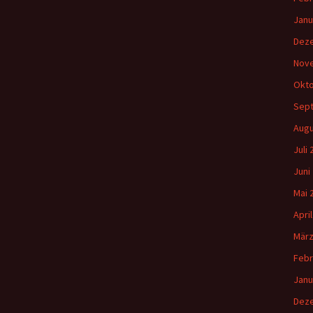
Janu
Dez
Nov
Okto
Sep
Augu
Juli
Juni
Mai 
Apri
März
Febr
Janu
Dez