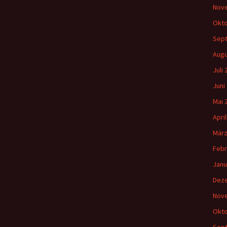
Nov
Okto
Sep
Augu
Juli
Juni
Mai 
Apri
März
Febr
Janu
Dez
Nov
Okto