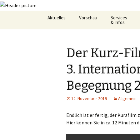
Zum
Aktuelles
Vorschau
Services
Inhalt
& Infos
springen
Oekum. Kirchentag 2021
Barrierefreihei
Der Kurz-Fi
Zukunftswerkstatt –
Gemeindeheft
Startseite
St.Hildegard
3. Internati
Flüchtlingshilf
Begegnung 
Gottesdienstp
Hygienekonze
12. November 2019
Allgemein
für das Josefs
Endlich ist er fertig, der Kurzfilm 
L&K Pläne
Hier können Sie in ca. 12 Minuten d
Lesung & Evan