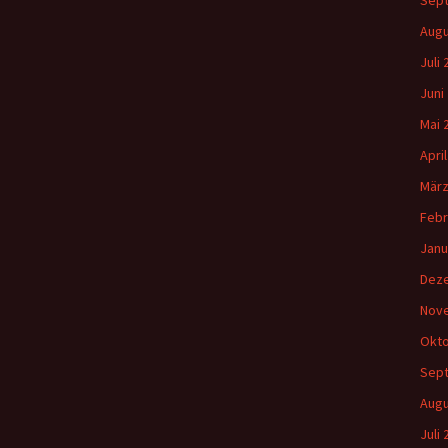
Sep
Augu
Juli
Juni
Mai 
Apri
März
Febr
Janu
Dez
Nov
Okto
Sep
Augu
Juli