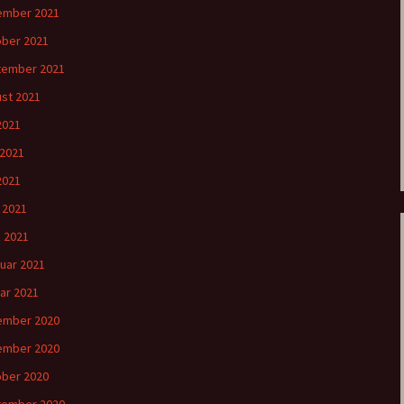
ember 2021
ber 2021
tember 2021
st 2021
 2021
 2021
2021
l 2021
 2021
uar 2021
ar 2021
ember 2020
ember 2020
ber 2020