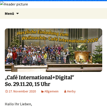
Zum
Suchen
Menü
Inhalt
nach:
springen
„Café International+Digital“
So. 29.11.20, 15 Uhr
27. November 2020
Allgemein
Herby
Hallo Ihr Lieben,