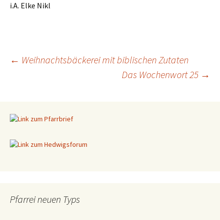
i.A. Elke Nikl
←
Weihnachtsbäckerei mit biblischen Zutaten
Das Wochenwort 25
→
Beitragsnavigation
Pfarrei neuen Typs