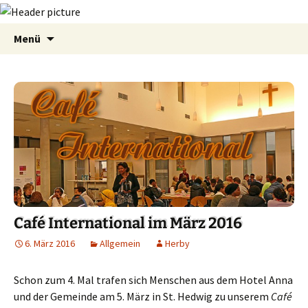
Zum
Suchen
Menü
Inhalt
nach:
springen
Café International im März 2016
6. März 2016
Allgemein
Herby
Schon zum 4. Mal trafen sich Menschen aus dem Hotel Anna
und der Gemeinde am 5. März in St. Hedwig zu unserem
Café