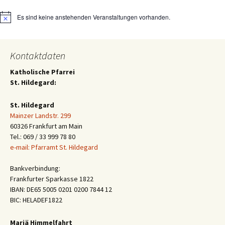
Es sind keine anstehenden Veranstaltungen vorhanden.
Hinweis
Kontaktdaten
Katholische Pfarrei
St. Hildegard:
St. Hildegard
Mainzer Landstr. 299
60326 Frankfurt am Main
Tel.: 069 / 33 999 78 80
e-mail: Pfarramt St. Hildegard
Bankverbindung:
Frankfurter Sparkasse 1822
IBAN: DE65 5005 0201 0200 7844 12
BIC: HELADEF1822
Mariä Himmelfahrt