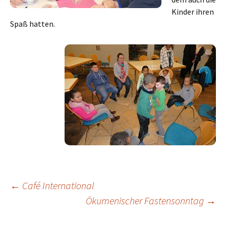
Kinder ihren
Spaß hatten.
←
Café International
Ökumenischer Fastensonntag
→
Beitragsnavigation