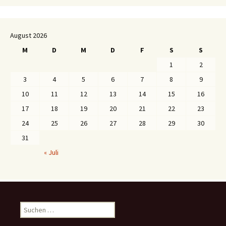
August 2026
M
D
M
D
F
S
S
1
2
3
4
5
6
7
8
9
10
11
12
13
14
15
16
17
18
19
20
21
22
23
24
25
26
27
28
29
30
31
« Juli
S
u