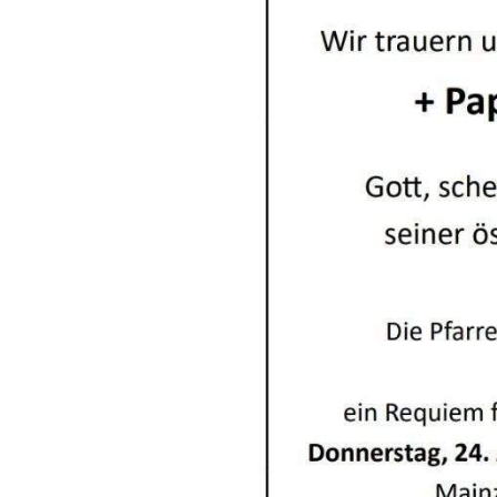
Links
Messdienerpla
Oekum. Kirche
PGR-Wahl 2019
Prävention im 
Limburg
Seelsorglicher
Stadtkirchenf
Stellenaussch
Terminplan
Unsere Kirche