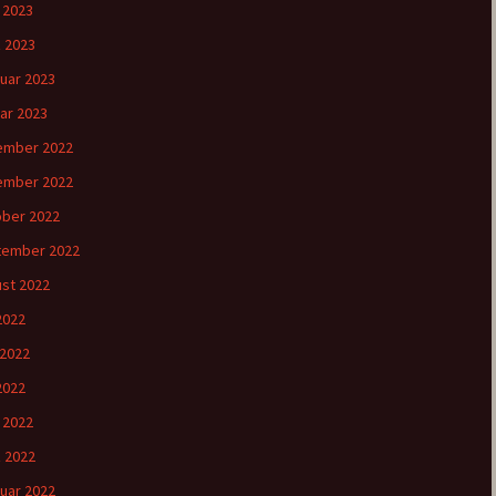
l 2023
 2023
uar 2023
ar 2023
ember 2022
ember 2022
ber 2022
tember 2022
st 2022
 2022
 2022
2022
l 2022
 2022
uar 2022