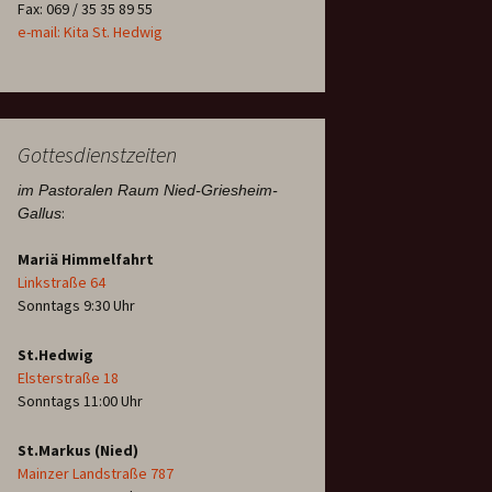
Fax: 069 / 35 35 89 55
e-mail: Kita St. Hedwig
Gottesdienstzeiten
im Pastoralen Raum Nied-Griesheim-
:
Gallus
Mariä Himmelfahrt
Linkstraße 64
Sonntags 9:30 Uhr
St.Hedwig
Elsterstraße 18
Sonntags 11:00 Uhr
St.Markus (Nied)
Mainzer Landstraße 787