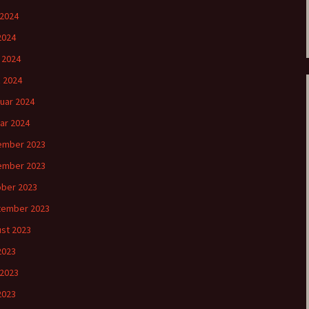
 2024
2024
l 2024
 2024
uar 2024
ar 2024
ember 2023
ember 2023
ber 2023
tember 2023
st 2023
 2023
 2023
2023