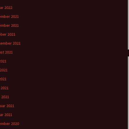
ar 2022
ember 2021
ember 2021
ber 2021
tember 2021
st 2021
 2021
 2021
2021
l 2021
 2021
uar 2021
ar 2021
ember 2020