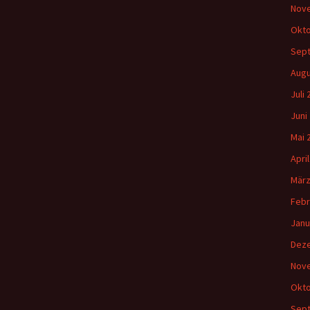
Nov
Okto
Sep
Augu
Juli
Juni
Mai 
Apri
März
Febr
Janu
Dez
Nov
Okto
Sep