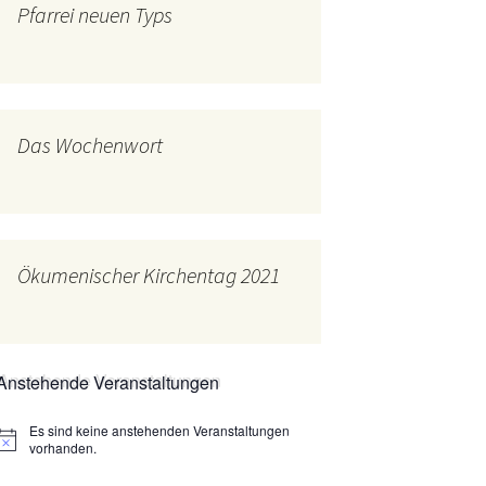
Pfarrei neuen Typs
mburg
Messdienerplan
 Gallus (ext. Link)
uffamilien
Das Wochenwort
ther-trifft-Franziskus
t. Link)
ser Wochenwort
Ökumenischer Kirchentag 2021
kunftswerkstatt –
Ergebnisse der
artseite
Arbeitsgruppen
(Zukunftswerkstatt)
Anstehende Veranstaltungen
Es sind keine anstehenden Veranstaltungen
Hinweis
vorhanden.