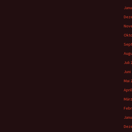
Janu
Dez
Nov
Okto
Sep
Augu
Juli
Juni
Mai 
Apri
März
Febr
Janu
Dez