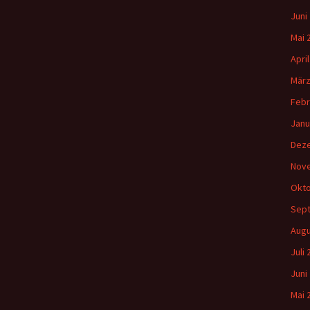
Juni
Mai 
Apri
März
Febr
Janu
Dez
Nov
Okto
Sep
Augu
Juli
Juni
Mai 