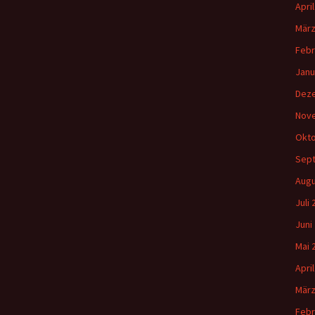
Apri
März
Febr
Janu
Dez
Nov
Okto
Sep
Augu
Juli
Juni
Mai 
Apri
März
Febr