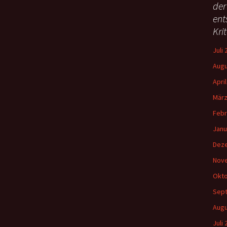
der
e
ent
n
Kri
n
a
Juli
c
h
Augu
:
Apri
März
Febr
Janu
Dez
Nov
Okto
Sep
Augu
Juli