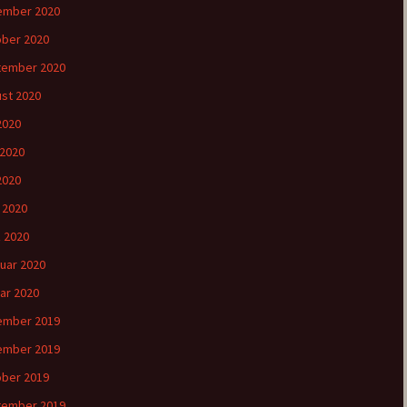
ember 2020
ber 2020
tember 2020
st 2020
 2020
 2020
2020
l 2020
 2020
uar 2020
ar 2020
ember 2019
ember 2019
ber 2019
tember 2019