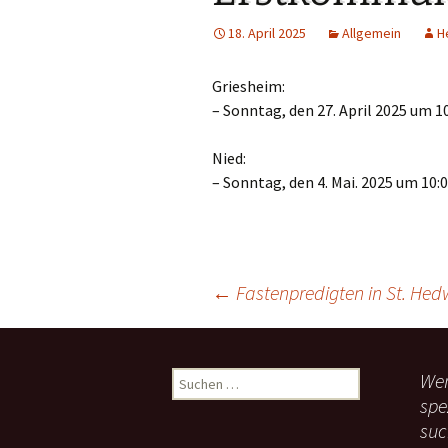
Links
18. April 2025
Allgemein
H
Messdienerpla
Griesheim:
Oekum. Kirche
– Sonntag, den 27. April 2025 um 1
PGR-Wahl 2019
Nied:
– Sonntag, den 4. Mai. 2025 um 10:0
Prävention im 
Limburg
Seelsorglicher
←
Fastenpredigten in St. Hed
Stadtkirchenf
Beitragsnavigation
Stellenaussch
Wen
S
Terminplan
u
spe
c
suc
Unsere Kirche
h