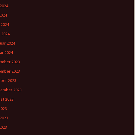
 2024
2024
l 2024
 2024
uar 2024
ar 2024
ember 2023
ember 2023
ber 2023
tember 2023
st 2023
 2023
 2023
2023