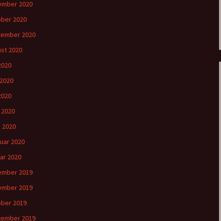
ember 2020
ber 2020
tember 2020
st 2020
 2020
 2020
2020
l 2020
 2020
uar 2020
ar 2020
ember 2019
ember 2019
ber 2019
tember 2019