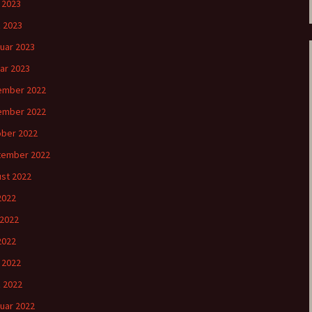
l 2023
 2023
uar 2023
ar 2023
ember 2022
ember 2022
ber 2022
tember 2022
st 2022
 2022
 2022
2022
l 2022
 2022
uar 2022