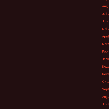
Augu
Juli
Juni
Mai 
Apri
März
Febr
Janu
Dez
Nov
Okto
Sep
Augu
Juli