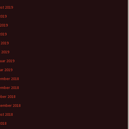
st 2019
 2019
 2019
2019
l 2019
 2019
uar 2019
ar 2019
ember 2018
ember 2018
ber 2018
tember 2018
st 2018
 2018