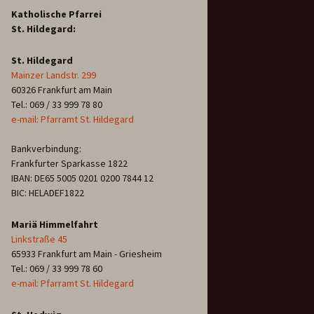
Katholische Pfarrei
St. Hildegard:
St. Hildegard
Mainzer Landstr. 299
60326 Frankfurt am Main
Tel.: 069 / 33 999 78 80
e-mail: Pfarramt St. Hildegard
Bankverbindung:
Frankfurter Sparkasse 1822
IBAN: DE65 5005 0201 0200 7844 12
BIC: HELADEF1822
Mariä Himmelfahrt
Linkstraße 45
65933 Frankfurt am Main - Griesheim
Tel.: 069 / 33 999 78 60
e-mail: Pfarramt St. Hildegard