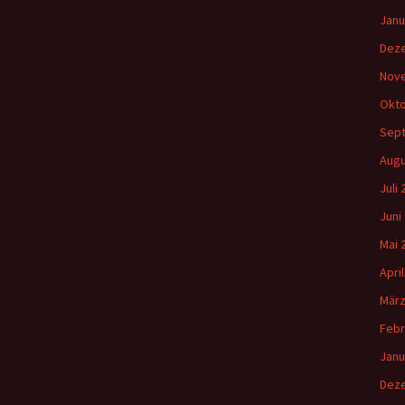
Janu
Dez
Nov
Okto
Sep
Augu
Juli
Juni
Mai 
Apri
März
Febr
Janu
Dez