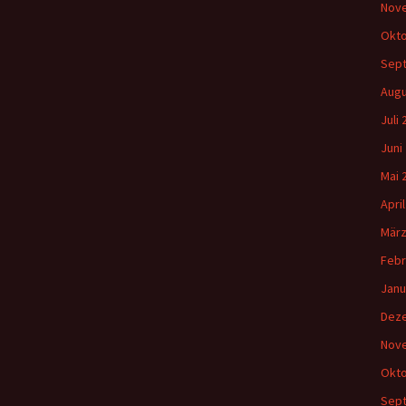
Nov
Okto
Sep
Augu
Juli
Juni
Mai 
Apri
März
Febr
Janu
Dez
Nov
Okto
Sep