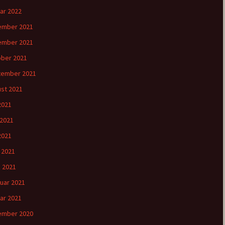
ar 2022
ember 2021
ember 2021
ber 2021
tember 2021
st 2021
 2021
 2021
2021
l 2021
 2021
uar 2021
ar 2021
ember 2020