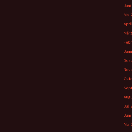
Juni
Mai 
Apri
März
Febr
Janu
Dez
Nov
Okto
Sep
Augu
Juli
Juni
Mai 