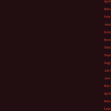
Apri
März
Febr
Janu
Dez
Nov
Okto
Sep
Augu
Juli
Juni
Mai 
Apri
März
Febr