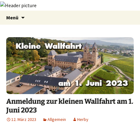
Zum
Suchen
Menü
Inhalt
nach:
springen
Anmeldung zur kleinen Wallfahrt am 1.
Juni 2023
12. März 2023
Allgemein
Herby