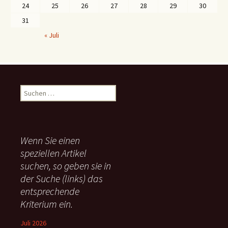
24
25
26
27
28
29
30
31
« Juli
S
u
c
h
e
Wenn Sie einen
n
speziellen Artikel
n
suchen, so geben sie in
a
c
der Suche (links) das
h
entsprechende
:
Kriterium ein.
Juli 2026