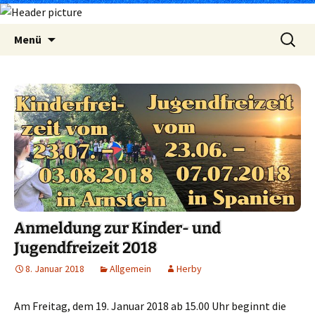
Zum
Suchen
Menü
Inhalt
nach:
springen
Anmeldung zur Kinder- und
Jugendfreizeit 2018
8. Januar 2018
Allgemein
Herby
Am Freitag, dem 19. Januar 2018 ab 15.00 Uhr beginnt die