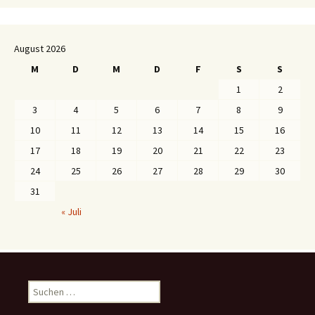
August 2026
M
D
M
D
F
S
S
1
2
3
4
5
6
7
8
9
10
11
12
13
14
15
16
17
18
19
20
21
22
23
24
25
26
27
28
29
30
31
« Juli
S
u