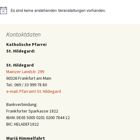
Es sind keine anstehenden Veranstaltungen vorhanden.
Hinweis
Kontaktdaten
Katholische Pfarrei
St. Hildegard:
St. Hildegard
Mainzer Landstr. 299
60326 Frankfurt am Main
Tel.: 069 / 33 999 78 80
e-mail: Pfarramt St. Hildegard
Bankverbindung:
Frankfurter Sparkasse 1822
IBAN: DE65 5005 0201 0200 7844 12
BIC: HELADEF1822
Mariä Himmelfahrt