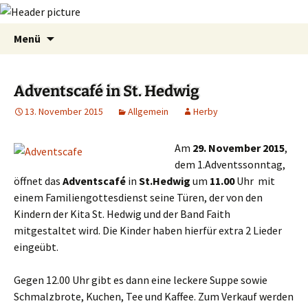
Zum
Suchen
Menü
Inhalt
nach:
springen
Adventscafé in St. Hedwig
13. November 2015
Allgemein
Herby
Am
29. November 2015
,
dem 1.Adventssonntag,
öffnet das
Adventscafé
in
St.Hedwig
um
11.00
Uhr mit
einem Familiengottesdienst seine Türen, der von den
Kindern der Kita St. Hedwig und der Band Faith
mitgestaltet wird. Die Kinder haben hierfür extra 2 Lieder
eingeübt.
Gegen 12.00 Uhr gibt es dann eine leckere Suppe sowie
Schmalzbrote, Kuchen, Tee und Kaffee. Zum Verkauf werden