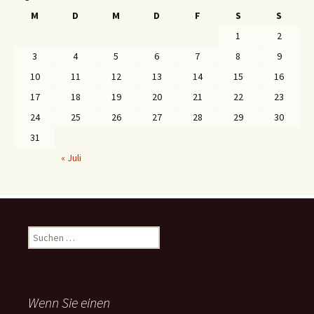
M
D
M
D
F
S
S
1
2
3
4
5
6
7
8
9
10
11
12
13
14
15
16
17
18
19
20
21
22
23
24
25
26
27
28
29
30
31
« Juli
S
u
c
h
e
Wenn Sie einen
n