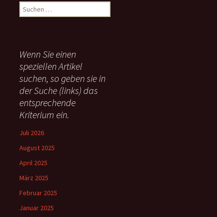
S
u
c
h
e
Wenn Sie einen
n
speziellen Artikel
n
suchen, so geben sie in
a
c
der Suche (links) das
h
entsprechende
:
Kriterium ein.
Juli 2026
August 2025
April 2025
März 2025
Februar 2025
Januar 2025