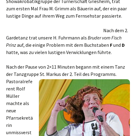
Showakrobatikgruppe der Turnerschaft Griesheim, trat
zum ersten Mal Frau M. Grimm als Bäuerin auf, der ein paar
lustige Dinge auf ihrem Weg zum Fernsehstar passierte.
Nach dem 2.
Gardetanz trat unsere H. Fuhrmann als
Bruder vom Fisch
Prinz
auf, die einige Problem mit dem Buchstaben
F
und
D
hatte, was zu vielen lustigen Verwicklungen führte.
Nach der Pause von 2×11 Minuten begann mit einem Tanz
der Tanzgruppe St. Markus der 2. Teil des Programms.
Pastoralrefe
rent Rolf
Müller
machte als
neue
Pfarrsekretä
rin
unmissverst