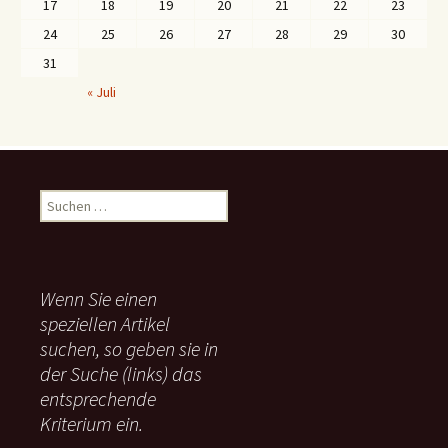
17
18
19
20
21
22
23
24
25
26
27
28
29
30
31
« Juli
S
u
c
h
e
Wenn Sie einen
n
speziellen Artikel
n
suchen, so geben sie in
a
c
der Suche (links) das
h
entsprechende
:
Kriterium ein.