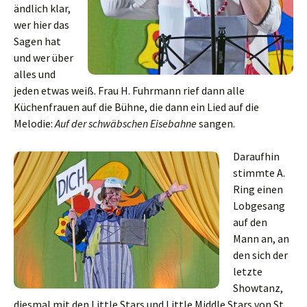
ändlich klar,
wer hier das
Sagen hat
und wer über
alles und
jeden etwas weiß. Frau H. Fuhrmann rief dann alle
Küchenfrauen auf die Bühne, die dann ein Lied auf die
Melodie:
Auf der schwäbschen Eisebahne
sangen.
Daraufhin
stimmte A.
Ring einen
Lobgesang
auf den
Mann an, an
den sich der
letzte
Showtanz,
diesmal mit den Little Stars und Little Middle Stars von St.