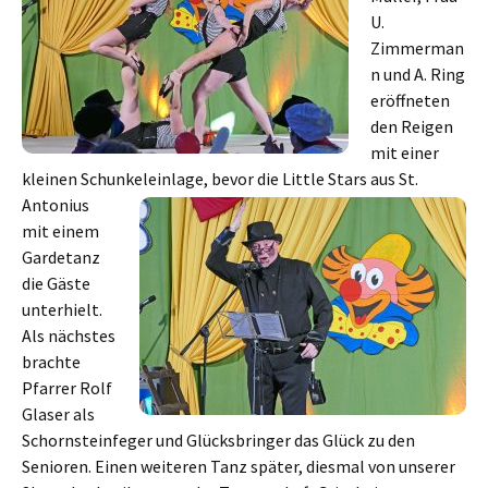
U.
Zimmerman
n und A. Ring
eröffneten
den Reigen
mit einer
kleinen Schunkeleinlage,
bevor die Little Stars aus St.
Antonius
mit einem
Gardetanz
die Gäste
unterhielt.
Als nächstes
brachte
Pfarrer Rolf
Glaser als
Schornsteinfeger und Glücksbringer das Glück zu den
Senioren. Einen weiteren Tanz später, diesmal von unserer