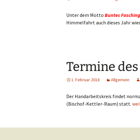
Unter dem Motto
Buntes Fasching
Himmelfahrt auch dieses Jahr wied
Termine des
1. Februar 2018
Allgemein
Der Handarbeitskreis findet norm
(Bischof-Kettler-Raum) statt.
Ter
wei