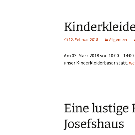
Links
Messdienerpla
Kinderkleid
Oekum. Kirche
12. Februar 2018
Allgemein
PGR-Wahl 2019
Am 03. März 2018 von 10:00 – 14:0
Prävention im 
unser Kinderkleiderbasar statt.
Ki
we
Limburg
Seelsorglicher
Stadtkirchenf
Stellenaussch
Eine lustige
Terminplan
Josefshaus
Unsere Kirche