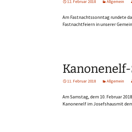
Gemeindehäus
12. Februar 2018
Allgemein
Vermietungen
Am Fastnachtssonntag rundete dan
Fastnachtfeiern in unserer Gemei
Vorschau
Wochenblatt
Zukunftswerks
Startseite
Kanonenelf-
11. Februar 2018
Allgemein
Am Samstag, dem 10. Februar 2018 
Kanonenelf im Josefshausmit dem 