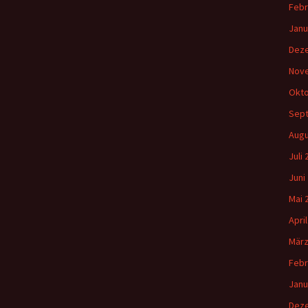
Febr
Janu
Dez
Nov
Okto
Sep
Augu
Juli
Juni
Mai 
Apri
März
Febr
Janu
Dez