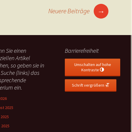
→
Neuere Beiträge
n Sie einen
Barrierefreiheit
ziellen Artikel
hen, so geben sie in
Umschalten auf hohe
Kontraste
 Suche (links) das
sprechende
Schrift vergrößern
terium ein.
 2026
st 2025
l 2025
 2025