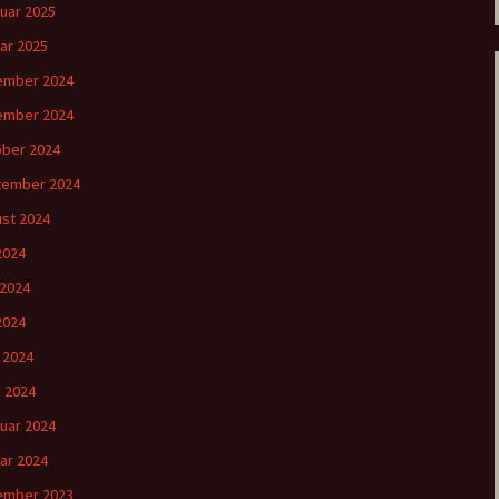
uar 2025
ar 2025
ember 2024
ember 2024
ber 2024
tember 2024
st 2024
 2024
 2024
2024
l 2024
 2024
uar 2024
ar 2024
ember 2023