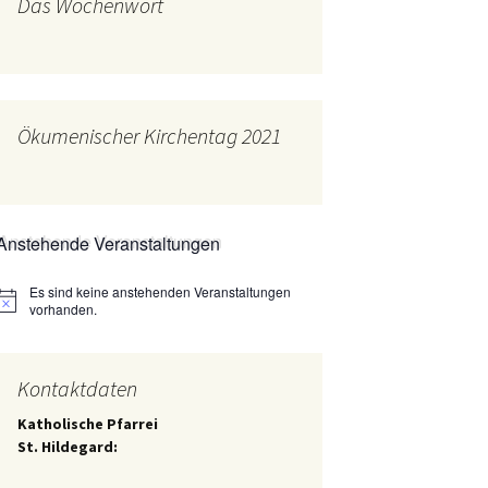
Das Wochenwort
mburg
Messdienerplan
 Gallus (ext. Link)
uffamilien
Ökumenischer Kirchentag 2021
ther-trifft-Franziskus
t. Link)
ser Wochenwort
Anstehende Veranstaltungen
kunftswerkstatt –
Ergebnisse der
artseite
Es sind keine anstehenden Veranstaltungen
Arbeitsgruppen
Hinweis
(Zukunftswerkstatt)
vorhanden.
Kontaktdaten
Katholische Pfarrei
St. Hildegard: