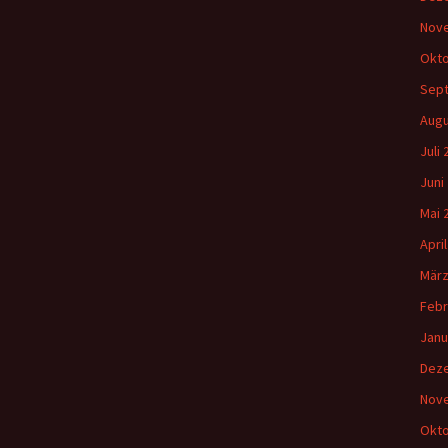
Nov
Okto
Sep
Augu
Juli
Juni
Mai 
Apri
März
Febr
Janu
Dez
Nov
Okto