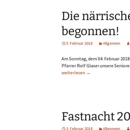
Die närrische
begonnen!
5. Februar 2018
Allgemein
Am Sonntag, dem 04. Februar 2018
Pfarrer Rolf Glaser unsere Senior
Die närrische Zeit hat begonnen!
weiterlesen
→
Fastnacht 2
3. Februar 2018
Allgemein