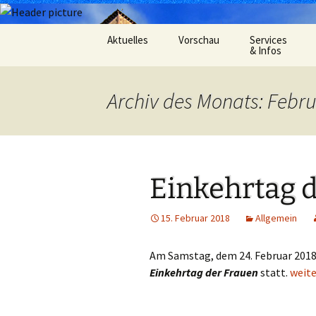
Zum
Aktuelles
Vorschau
Services
Inhalt
& Infos
springen
Oekum. Kirchentag 2021
Barrierefreihei
Archiv des Monats: Febr
Zukunftswerkstatt –
Gemeindeheft
Startseite
St.Hildegard
Flüchtlingshilf
Einkehrtag 
Gottesdienstp
15. Februar 2018
Allgemein
Hygienekonze
für das Josefs
Am Samstag, dem 24. Februar 2018 
L&K Pläne
Einkehrtag der Frauen
statt.
Einke
weit
Lesung & Evan