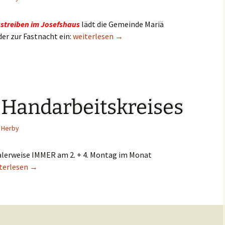
streiben im Josefshaus
lädt die Gemeinde Mariä
er zur Fastnacht ein:
Fastnacht 2018
weiterlesen
→
 Handarbeitskreises
Herby
alerweise IMMER am 2. + 4. Montag im Monat
mine des Handarbeitskreises
terlesen
→