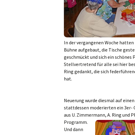
Gemeindehäus
Vermietungen
Vorschau
In der vergangenen Woche hatten b
Wochenblatt
Bühne aufgebaut, die Tische gestel
geschmückt und sich ein schönes
Zukunftswerks
Startseite
Stellvertretend für alle sei hier b
Ring gedankt, die sich federführen
hat.
Neuerung wurde diesmal auf einen 
stattdessen moderierten ein 3er-
aus U. Zimmermann, A. Ring und P
Programm.
Und dann