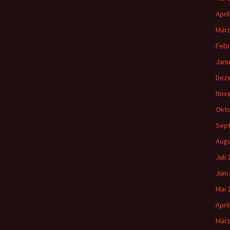
Apri
März
Febr
Janu
Dez
Nov
Okto
Sep
Augu
Juli
Juni
Mai 
Apri
März