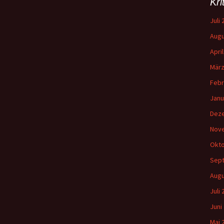
Kri
a
c
Juli
h
Augu
:
Apri
März
Febr
Janu
Dez
Nov
Okto
Sep
Augu
Juli
Juni
Mai 