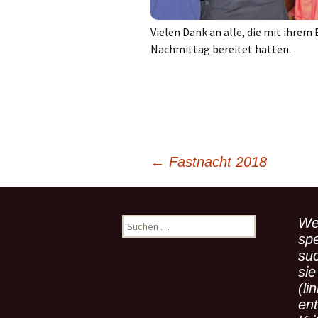
Vielen Dank an alle, die mit ihrem
Nachmittag bereitet hatten.
←
Fastnacht 2018
Beitragsnavigation
We
S
u
spe
c
su
h
sie
e
(li
n
en
n