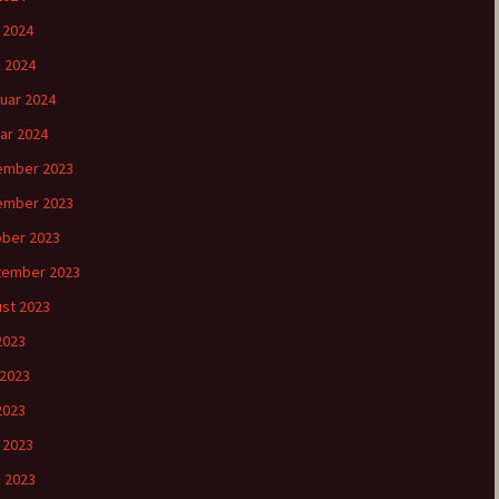
l 2024
 2024
uar 2024
ar 2024
ember 2023
ember 2023
ber 2023
tember 2023
st 2023
 2023
 2023
2023
l 2023
 2023