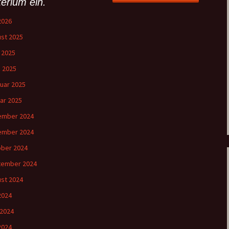
terium ein.
 2026
st 2025
l 2025
 2025
uar 2025
ar 2025
ember 2024
ember 2024
ber 2024
tember 2024
st 2024
 2024
 2024
2024