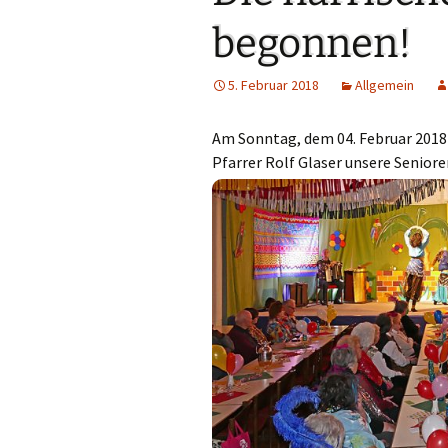
Links
begonnen!
Messdienerpla
5. Februar 2018
Allgemein
Oekum. Kirche
Am Sonntag, dem 04. Februar 2018
PGR-Wahl 2019
Pfarrer Rolf Glaser unsere Senior
Prävention im 
Limburg
Seelsorglicher
Stadtkirchenf
Stellenaussch
Terminplan
Unsere Kirche