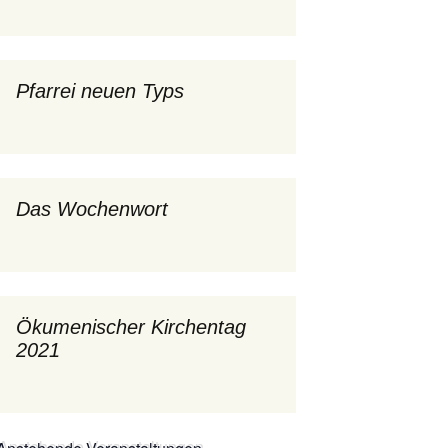
mburg
Messdienerplan
 Gallus (ext. Link)
Pfarrei neuen Typs
uffamilien
ther-trifft-Franziskus
t. Link)
Das Wochenwort
ser Wochenwort
kunftswerkstatt –
Ergebnisse der
artseite
Arbeitsgruppen
(Zukunftswerkstatt)
Ökumenischer Kirchentag
2021