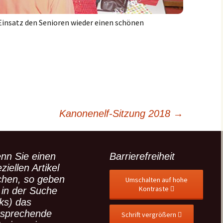
 Einsatz den Senioren wieder einen schönen
Kanonenelf-Sitzung 2018
→
nn Sie einen
Barrierefreiheit
ziellen Artikel
chen, so geben
Umschalten auf hohe
Kontraste
 in der Suche
nks) das
tsprechende
Schrift vergrößern