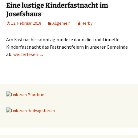
Eine lustige Kinderfastnacht im
Josefshaus
12. Februar 2018
Allgemein
Herby
Am Fastnachtssonntag rundete dann die traditionelle
Kinderfastnacht das Fastnachtfeiern in unserer Gemeinde
ab.
Eine lustige Kinderfastnacht im Josefshaus
weiterlesen
→