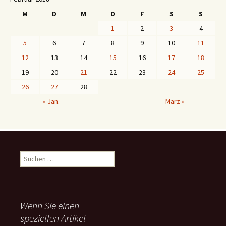
M
D
M
D
F
S
S
1
2
3
4
5
6
7
8
9
10
11
12
13
14
15
16
17
18
19
20
21
22
23
24
25
26
27
28
« Jan.
März »
S
u
c
h
e
Wenn Sie einen
n
speziellen Artikel
n