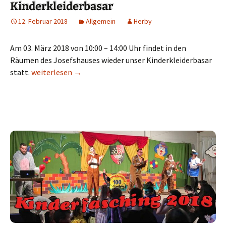
Kinderkleiderbasar
12. Februar 2018
Allgemein
Herby
Am 03. März 2018 von 10:00 – 14:00 Uhr findet in den
Räumen des Josefshauses wieder unser Kinderkleiderbasar
statt.
Kinderkleiderbasar
weiterlesen
→