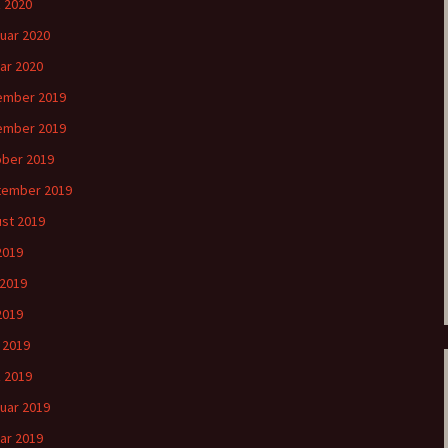
 2020
uar 2020
ar 2020
ember 2019
ember 2019
ber 2019
tember 2019
st 2019
 2019
 2019
2019
l 2019
 2019
uar 2019
ar 2019