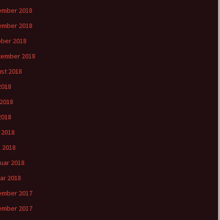
ember 2018
ember 2018
ber 2018
tember 2018
st 2018
 2018
 2018
2018
l 2018
 2018
uar 2018
ar 2018
ember 2017
ember 2017