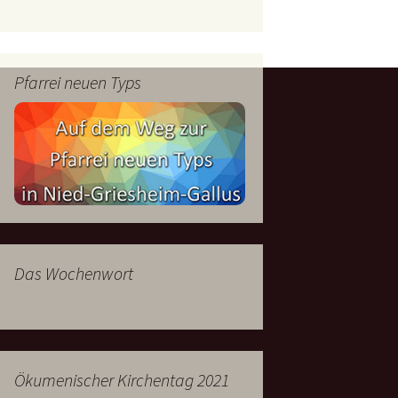
mburg
Messdienerplan
 Gallus (ext. Link)
Pfarrei neuen Typs
uffamilien
ther-trifft-Franziskus
t. Link)
ser Wochenwort
kunftswerkstatt –
Ergebnisse der
artseite
Arbeitsgruppen
(Zukunftswerkstatt)
Das Wochenwort
Ökumenischer Kirchentag 2021