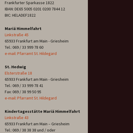
Frankfurter Sparkasse 1822
IBAN: DE65 5005 0201 0200 7844 12
BIC: HELADEF1822
Mariä Himmelfahrt
Linkstraße 45
65933 Frankfurt am Main - Griesheim
Tel.: 069 / 33 999 78 60
e-mail: Pfarramt St. Hildegard
St. Hedwig
Elsterstraße 18
65933 Frankfurt am Main - Griesheim
Tel.: 069 / 33 999 78 41
Fax: 069 / 38 99 50 95
e-mail: Pfarramt St. Hildegard
Kindertagesstätte Mariä Himmelfahrt
Linkstraße 43
65933 Frankfurt am Main – Griesheim
Tel.: 069 / 38 38 38 und / oder