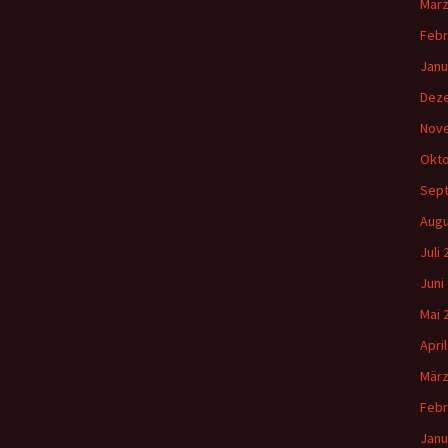
März
Febr
Janu
Dez
Nov
Okto
Sep
Augu
Juli
Juni
Mai 
Apri
März
Febr
Janu