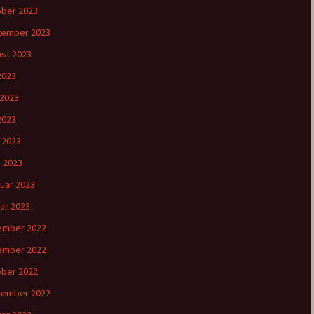
ber 2023
tember 2023
st 2023
 2023
 2023
2023
l 2023
 2023
uar 2023
ar 2023
ember 2022
ember 2022
ber 2022
tember 2022