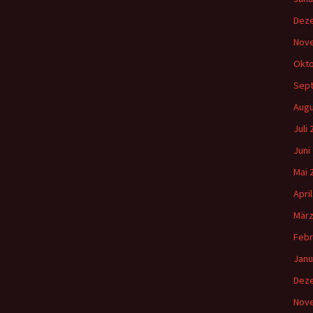
Gemeindehäus
Dez
Vermietungen
Nov
Vorschau
Okto
Sep
Wochenblatt
Augu
Juli
Zukunftswerks
Startseite
Juni
Mai 
Apri
März
Febr
Janu
Dez
Nov