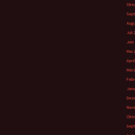
Okto
Sep
Augu
Juli
Juni
Mai 
Apri
März
Febr
Janu
Dez
Nov
Okto
Sep