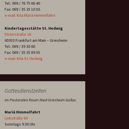
Tel.: 069 / 76 75 66 40
Fax: 069 / 35 35 10 03.
e-mail: Kita Mariä Himmelfahrt
Kindertagesstätte St. Hedwig
Elsterstraße 16
65933 Frankfurt am Main – Griesheim
Tel.: 069 / 39 30 60
Fax: 069 / 35 35 89 55
e-mail: Kita St. Hedwig
Gottesdienstzeiten
im Pastoralen Raum Nied-Griesheim-Gallus
:
Mariä Himmelfahrt
Linkstraße 64
Sonntags 9:30 Uhr