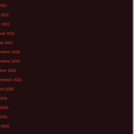
2021
l 2021
 2021
uar 2021
ar 2021
ember 2020
ember 2020
ber 2020
tember 2020
st 2020
 2020
 2020
2020
l 2020