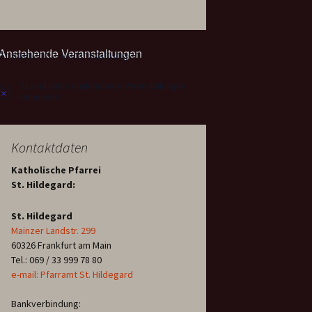
Anstehende Veranstaltungen
Es sind keine anstehenden Veranstaltungen
Hinweis
vorhanden.
Kontaktdaten
Katholische Pfarrei
St. Hildegard:
St. Hildegard
Mainzer Landstr. 299
60326 Frankfurt am Main
Tel.: 069 / 33 999 78 80
e-mail: Pfarramt St. Hildegard
Bankverbindung: