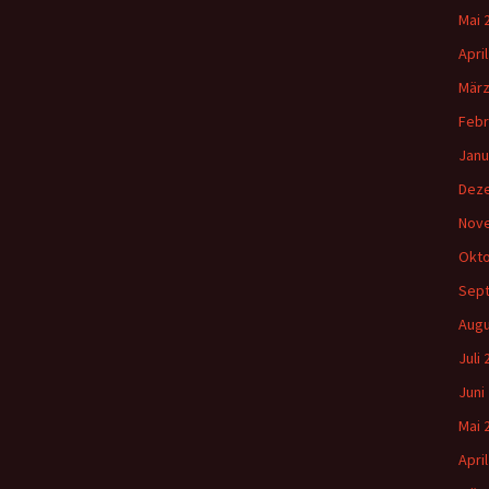
Mai 
Apri
März
Febr
Janu
Dez
Nov
Okto
Sep
Augu
Juli
Juni
Mai 
Apri