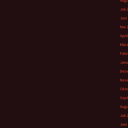
Augu
Juli
Juni
Mai 
Apri
März
Febr
Janu
Dez
Nov
Okto
Sep
Augu
Juli
Juni