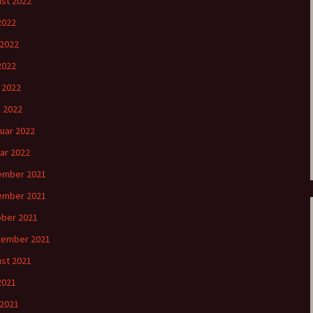
st 2022
 2022
 2022
2022
l 2022
 2022
uar 2022
ar 2022
ember 2021
ember 2021
ber 2021
tember 2021
st 2021
 2021
 2021