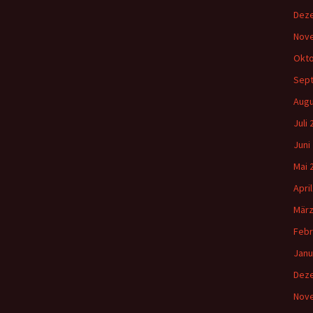
Dez
Nov
Okto
Sep
Augu
Juli
Juni
Mai 
Apri
März
Febr
Janu
Dez
Nov