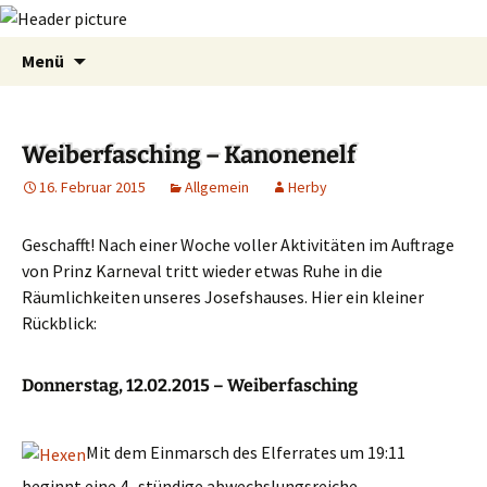
Zum
Suchen
Menü
Inhalt
nach:
springen
Weiberfasching – Kanonenelf
16. Februar 2015
Allgemein
Herby
Geschafft! Nach einer Woche voller Aktivitäten im Auftrage
von Prinz Karneval tritt wieder etwas Ruhe in die
Räumlichkeiten unseres Josefshauses. Hier ein kleiner
Rückblick:
Donnerstag, 12.02.2015 – Weiberfasching
Mit dem Einmarsch des Elferrates um 19:11
beginnt eine 4- stündige abwechslungsreiche