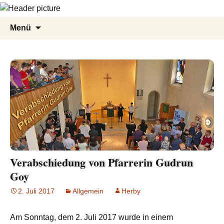
Zum
Suche
Menü
Inhalt
nach:
springen
Verabschiedung von Pfarrerin Gudrun
Goy
2. Juli 2017
Allgemein
Herby
Am Sonntag, dem 2. Juli 2017 wurde in einem