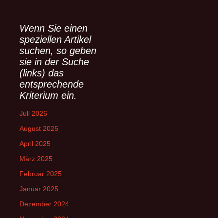
c
h
e
Wenn Sie einen
n
speziellen Artikel
n
suchen, so geben
a
sie in der Suche
c
(links) das
h
entsprechende
:
Kriterium ein.
Juli 2026
August 2025
April 2025
März 2025
Februar 2025
Januar 2025
Dezember 2024