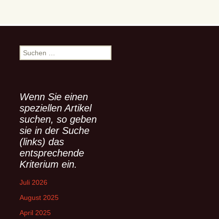
S
u
c
h
e
Wenn Sie einen
n
speziellen Artikel
n
suchen, so geben
a
sie in der Suche
c
(links) das
h
entsprechende
:
Kriterium ein.
Juli 2026
August 2025
April 2025