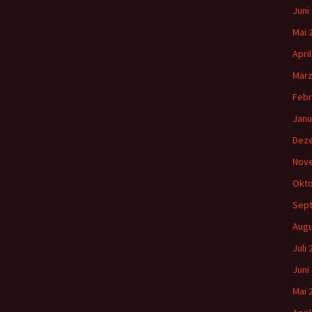
Juni
Mai 
Apri
März
Febr
Janu
Dez
Nov
Okto
Sep
Augu
Juli
Juni
Mai 