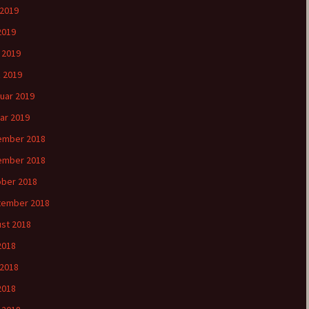
 2019
2019
l 2019
 2019
uar 2019
ar 2019
ember 2018
ember 2018
ber 2018
tember 2018
st 2018
 2018
 2018
2018