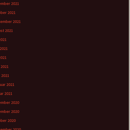
ember 2021
ber 2021
tember 2021
st 2021
 2021
 2021
2021
l 2021
 2021
uar 2021
ar 2021
ember 2020
ember 2020
ber 2020
tember 2020