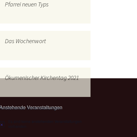
Pfarrei neuen Typs
mburg
Messdienerplan
 Gallus (ext. Link)
uffamilien
Das Wochenwort
ther-trifft-Franziskus
t. Link)
ser Wochenwort
Ökumenischer Kirchentag 2021
kunftswerkstatt –
Ergebnisse der
artseite
Arbeitsgruppen
(Zukunftswerkstatt)
Anstehende Veranstaltungen
Es sind keine anstehenden Veranstaltungen
Hinweis
vorhanden.