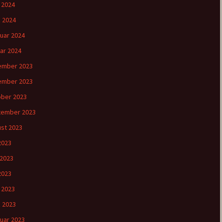
l 2024
 2024
uar 2024
ar 2024
ember 2023
ember 2023
ber 2023
tember 2023
st 2023
 2023
 2023
2023
l 2023
 2023
uar 2023