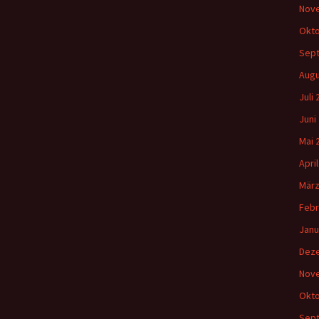
Nov
Okto
Sep
Augu
Juli
Juni
Mai 
Apri
März
Febr
Janu
Dez
Nov
Okto
Sep