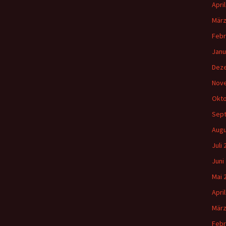
Apri
März
Febr
Janu
Dez
Nov
Okto
Sep
Augu
Juli
Juni
Mai 
Apri
März
Febr