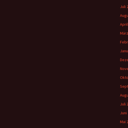
Gemeindehäus
a
Juli
c
Vermietungen
h
Augu
:
Apri
Vorschau
März
Febr
Wochenblatt
Janu
Zukunftswerks
Dez
Startseite
Nov
Okto
Sep
Augu
Juli
Juni
Mai 