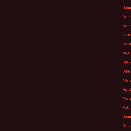
Janu
Dez
Nov
Okto
Sep
Augu
Juli
Juni
Mai 
Apri
März
Febr
Janu
Dez