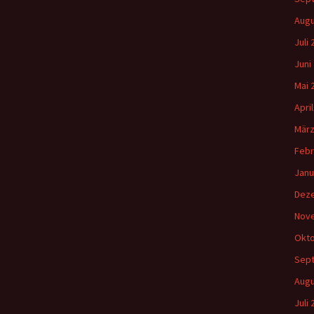
Augu
Juli
Juni
Mai 
Apri
März
Febr
Janu
Dez
Nov
Okto
Sep
Augu
Juli