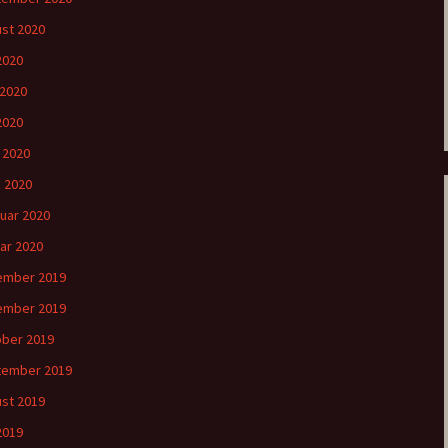
st 2020
 2020
 2020
2020
l 2020
 2020
uar 2020
ar 2020
ember 2019
ember 2019
ber 2019
tember 2019
st 2019
 2019