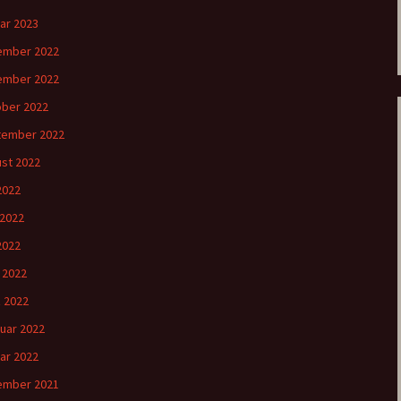
ar 2023
ember 2022
ember 2022
ber 2022
tember 2022
st 2022
 2022
 2022
2022
l 2022
 2022
uar 2022
ar 2022
ember 2021