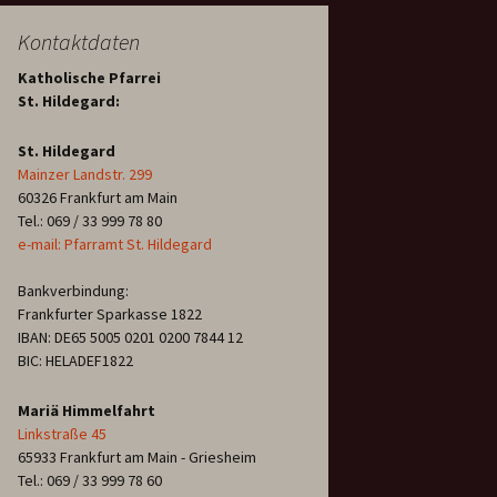
Kontaktdaten
Katholische Pfarrei
St. Hildegard:
St. Hildegard
Mainzer Landstr. 299
60326 Frankfurt am Main
Tel.: 069 / 33 999 78 80
e-mail: Pfarramt St. Hildegard
Bankverbindung:
Frankfurter Sparkasse 1822
IBAN: DE65 5005 0201 0200 7844 12
BIC: HELADEF1822
Mariä Himmelfahrt
Linkstraße 45
65933 Frankfurt am Main - Griesheim
Tel.: 069 / 33 999 78 60