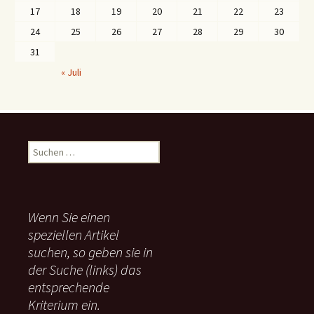
17
18
19
20
21
22
23
24
25
26
27
28
29
30
31
« Juli
S
u
c
h
e
Wenn Sie einen
n
speziellen Artikel
n
suchen, so geben sie in
a
c
der Suche (links) das
h
entsprechende
:
Kriterium ein.