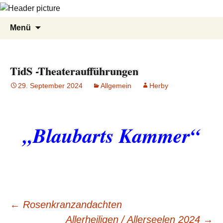
Zum
Suche
Menü
Inhalt
nach:
springen
TidS -Theateraufführungen
29. September 2024
Allgemein
Herby
„Blaubarts Kammer“
←
Rosenkranzandachten
Allerheiligen / Allerseelen 2024
→