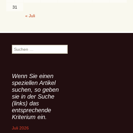
31
« Juli
S
u
c
h
e
Wenn Sie einen
n
speziellen Artikel
n
suchen, so geben
a
sie in der Suche
c
(links) das
h
entsprechende
:
Kriterium ein.
Juli 2026