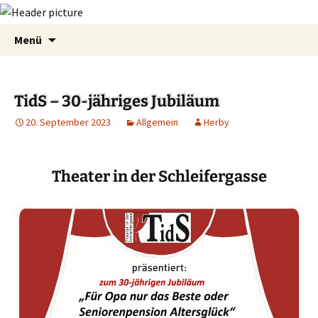
Zum
Suchen
Menü
Inhalt
nach:
springen
TidS – 30-jähriges Jubiläum
20. September 2023
Allgemein
Herby
Theater in der Schleifergasse