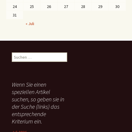
24
25
26
27
28
29
30
31
« Juli
S
u
c
h
e
Wenn Sie einen
n
speziellen Artikel
n
suchen, so geben sie in
a
c
der Suche (links) das
h
entsprechende
:
Kriterium ein.