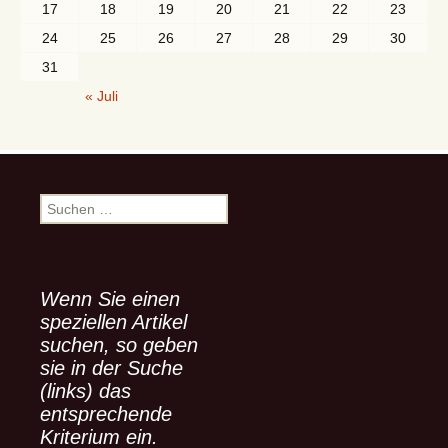
17
18
19
20
21
22
23
24
25
26
27
28
29
30
31
« Juli
S
u
c
h
e
Wenn Sie einen
n
speziellen Artikel
n
suchen, so geben
a
sie in der Suche
c
(links) das
h
entsprechende
:
Kriterium ein.