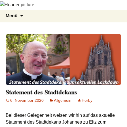
Zum
Suche
Menü
Inhalt
nach:
springen
Statement des Stadtdekans
6. November 2020
Allgemein
Herby
Bei dieser Gelegenheit weisen wir hin auf das aktuelle
Statement des Stadtdekans Johannes zu Eltz zum