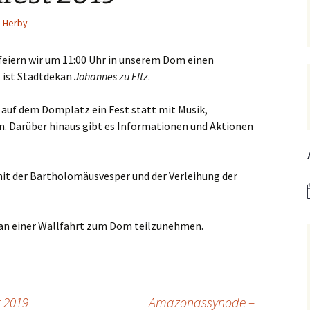
Hedwigsforum (ext. Link)
Trauung
Hilfenetz Nied-Griesheim
Li
Herby
Ministranten
n
Kath. Kirche Nied (ext.
KAB –
St.
Link)
Arbeitnehmerkirche
feiern wir um 11:00 Uhr in unserem Dom einen
Die Robusten
ntag 2021
Ta
 ist Stadtdekan
Johannes zu Eltz
.
Ev. Kirche Griesheim (ext.
Spielkreise /
Link)
Eltern-Kind-Gruppe
Seniorenarbeit
PGR – Wahl 2015
Lu
r auf dem Domplatz ein Fest statt mit Musik,
(ex
St. Gallus (ext. Link)
Tauffamilien
. Darüber hinaus gibt es Informationen und Aktionen
Bistum
Un
Stadtkirche Frankfurt
Unser Wochenwort
(ext. Link)
mit der Bartholomäusvesper und der Verleihung der
 Notruf
Zu
St
Haus am Dom (ext. Link)
orum
t an einer Wallfahrt zum Dom teilzunehmen.
Dompfarrei St.
reibungen
Bartholomäus (ext. Link)
St. Josef Bornheim (ext.
Link)
 2019
n und
Kirche Mariä Himmelfahrt
Amazonassynode –