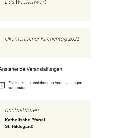
Das Wochenwort
mburg
Messdienerplan
 Gallus (ext. Link)
uffamilien
Ökumenischer Kirchentag 2021
ther-trifft-Franziskus
t. Link)
ser Wochenwort
Anstehende Veranstaltungen
kunftswerkstatt –
Ergebnisse der
artseite
Es sind keine anstehenden Veranstaltungen
Arbeitsgruppen
Hinweis
(Zukunftswerkstatt)
vorhanden.
Kontaktdaten
Katholische Pfarrei
St. Hildegard: