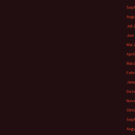
Sep
Augu
Juli
Juni
Mai 
Apri
März
Febr
Janu
Dez
Nov
Okto
Sep
Augu