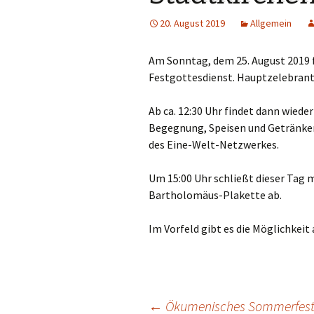
Links
20. August 2019
Allgemein
Messdienerpla
Am Sonntag, dem 25. August 2019 
Oekum. Kirche
Festgottesdienst. Hauptzelebrant
PGR-Wahl 2019
Ab ca. 12:30 Uhr findet dann wiede
Begegnung, Speisen und Getränken
Prävention im 
des Eine-Welt-Netzwerkes.
Limburg
Um 15:00 Uhr schließt dieser Tag 
Seelsorglicher
Bartholomäus-Plakette ab.
Stadtkirchenf
Im Vorfeld gibt es die Möglichkei
Stellenaussch
Terminplan
←
Ökumenisches Sommerfest
Unsere Kirche