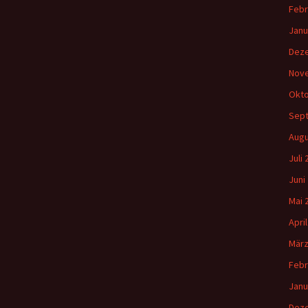
Febr
Janu
Dez
Nov
Okto
Sep
Augu
Juli
Juni
Mai 
Apri
März
Febr
Janu
Dez