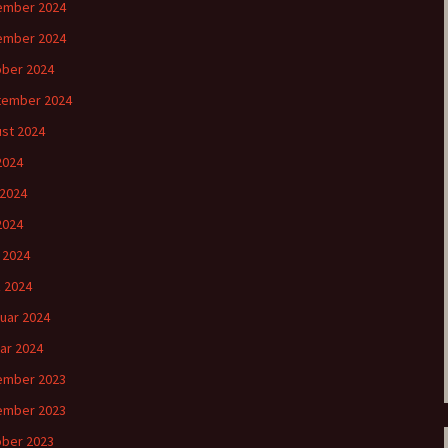
ember 2024
ember 2024
ber 2024
tember 2024
st 2024
 2024
 2024
2024
l 2024
 2024
uar 2024
ar 2024
ember 2023
ember 2023
ber 2023