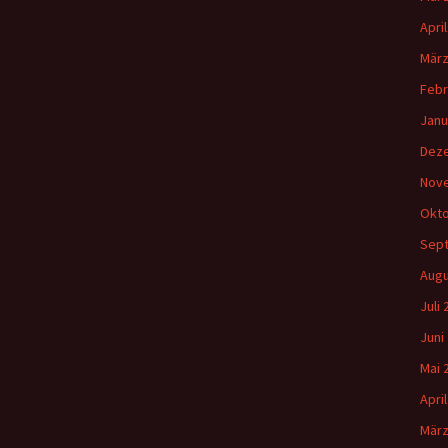
Apri
März
Febr
Janu
Dez
Nov
Okto
Sep
Augu
Juli
Juni
Mai 
Apri
März