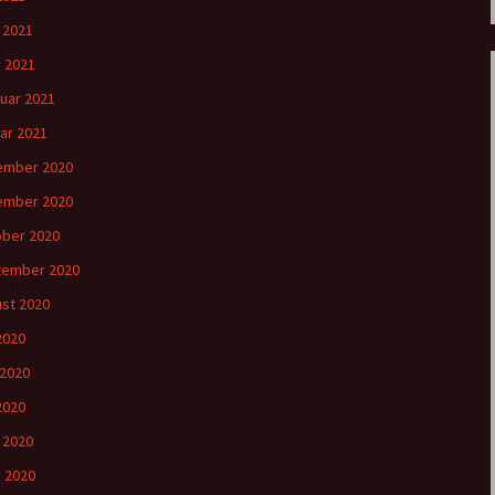
l 2021
 2021
uar 2021
ar 2021
ember 2020
ember 2020
ber 2020
tember 2020
st 2020
 2020
 2020
2020
l 2020
 2020