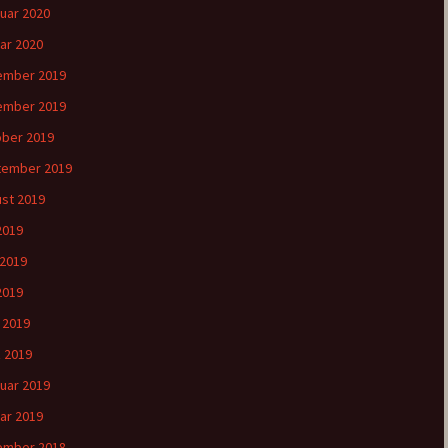
uar 2020
ar 2020
ember 2019
ember 2019
ber 2019
tember 2019
st 2019
 2019
 2019
2019
l 2019
 2019
uar 2019
ar 2019
ember 2018