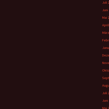
Juli
Juni
Mai 
Apri
März
Febr
Janu
Dez
Nov
Okto
Sep
Augu
Juli
Juni
Mai 