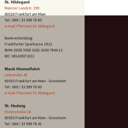
St. Hildegard
Mainzer Landstr. 299
60326 Frankfurt am Main
Tel.: 069 / 33 999 78 80
e-mail: Pfarramt St. Hildegard
Bankverbindung:
Frankfurter Sparkasse 1822
IBAN: DE65 5005 0201 0200 7844 12
BIC: HELADEF1822
Mariä Himmelfahrt
Linkstraße 45
65933 Frankfurt am Main - Griesheim
Tel.: 069 / 33 999 78 60
e-mail: Pfarramt St. Hildegard
St. Hedwig
Elsterstraße 18
65933 Frankfurt am Main - Griesheim
Tel.: 069 / 33 999 78 41