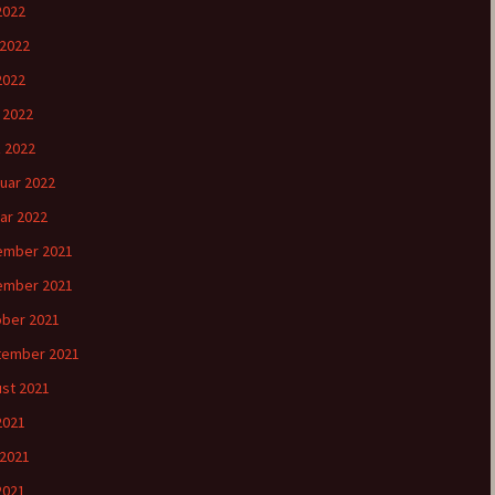
 2022
 2022
2022
l 2022
 2022
uar 2022
ar 2022
ember 2021
ember 2021
ber 2021
tember 2021
st 2021
 2021
 2021
2021