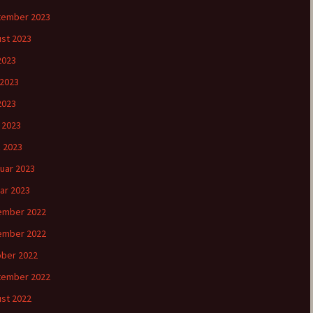
tember 2023
st 2023
 2023
 2023
2023
l 2023
 2023
uar 2023
ar 2023
ember 2022
ember 2022
ber 2022
tember 2022
st 2022