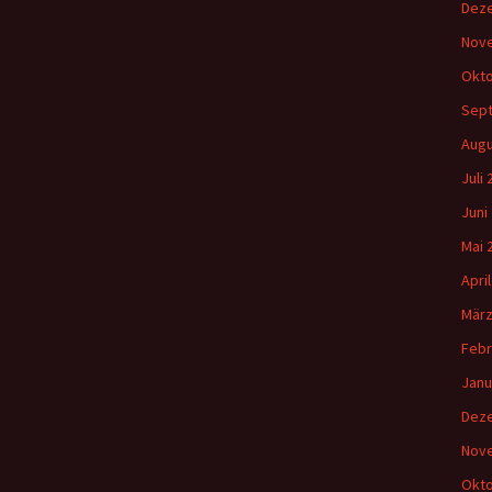
Dez
Nov
Okto
Sep
Augu
Juli
Juni
Mai 
Apri
März
Febr
Janu
Dez
Nov
Okto