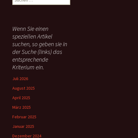
u
c
h
e
Wenn Sie einen
n
speziellen Artikel
n
suchen, so geben sie in
a
c
der Suche (links) das
h
entsprechende
:
Kriterium ein.
Juli 2026
August 2025
April 2025
März 2025
Februar 2025
Januar 2025
Dezember 2024